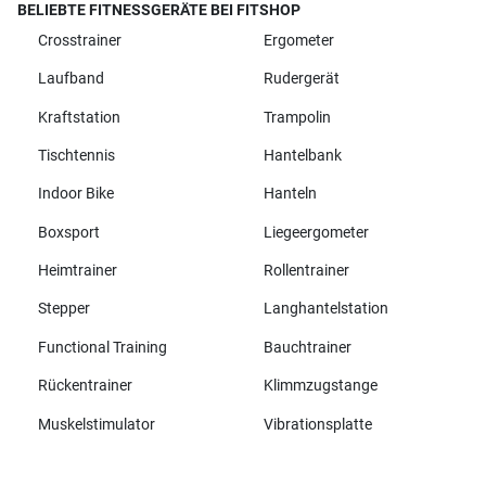
BELIEBTE FITNESSGERÄTE BEI FITSHOP
Crosstrainer
Ergometer
Laufband
Rudergerät
Kraftstation
Trampolin
Tischtennis
Hantelbank
Indoor Bike
Hanteln
Boxsport
Liegeergometer
Heimtrainer
Rollentrainer
Stepper
Langhantelstation
Functional Training
Bauchtrainer
Rückentrainer
Klimmzugstange
Muskelstimulator
Vibrationsplatte
Alle Marken