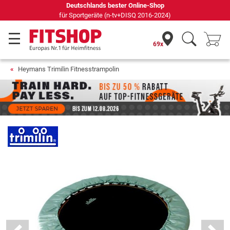
Deutschlands bester Online-Shop
für Sportgeräte (n-tv+DISQ 2016-2024)
69x
Heymans Trimilin Fitnesstrampolin