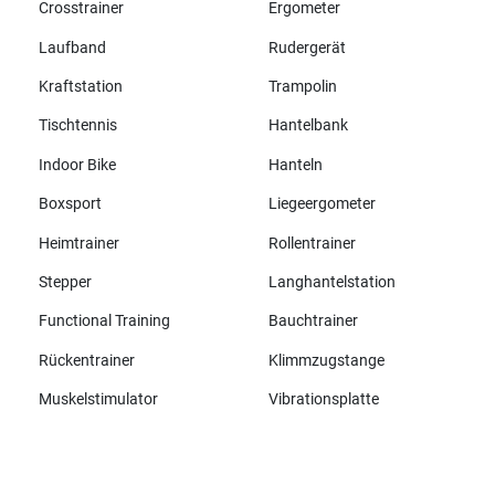
Crosstrainer
Ergometer
Laufband
Rudergerät
Kraftstation
Trampolin
Tischtennis
Hantelbank
Indoor Bike
Hanteln
Boxsport
Liegeergometer
Heimtrainer
Rollentrainer
Stepper
Langhantelstation
Functional Training
Bauchtrainer
Rückentrainer
Klimmzugstange
Muskelstimulator
Vibrationsplatte
Alle Marken