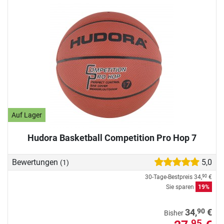
Auf Lager
Hudora Basketball Competition Pro Hop 7
Bewertungen
5,0
(1)
30-Tage-Bestpreis
34,
€
90
Sie sparen
19%
90
34,
€
Bisher
95