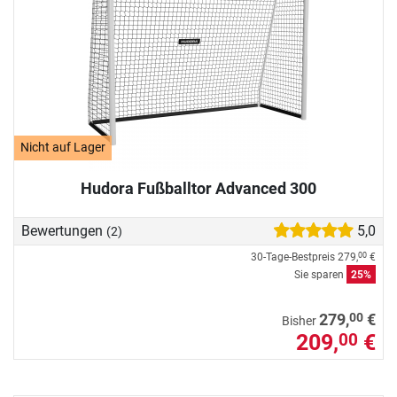
Nicht auf Lager
Hudora Fußballtor Advanced 300
Bewertungen
5,0
(2)
30-Tage-Bestpreis
279,
€
00
Sie sparen
25%
00
279,
€
Bisher
209,
€
00