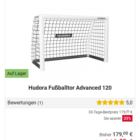
Auf Lager
Hudora Fußballtor Advanced 120
Bewertungen
5,0
(1)
30-Tage-Bestpreis
179,
€
00
Sie sparen
33%
00
179,
€
Bisher