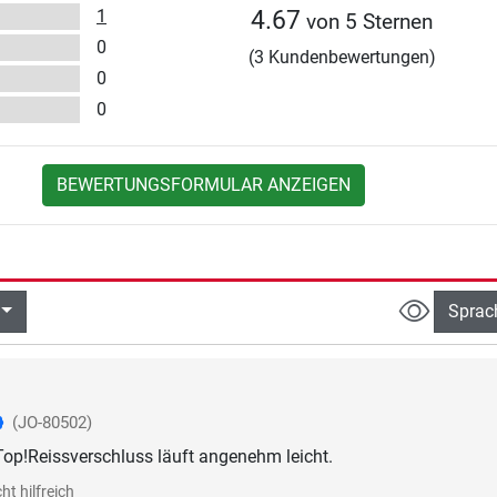
1
4.67
von 5 Sternen
0
(3 Kundenbewertungen)
0
0
BEWERTUNGSFORMULAR ANZEIGEN
Sprac
(JO-80502)
 Top!Reissverschluss läuft angenehm leicht.
ht hilfreich