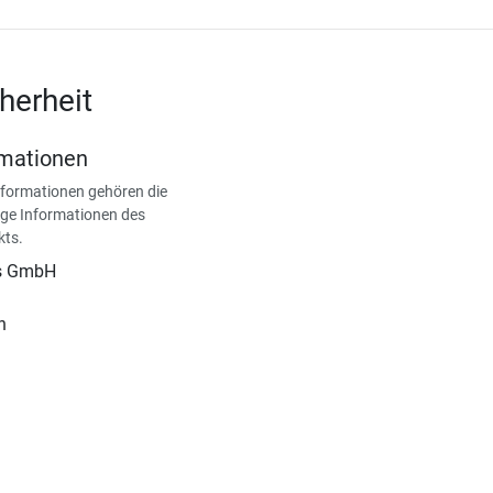
herheit
rmationen
nformationen gehören die
ge Informationen des
kts.
is GmbH
n