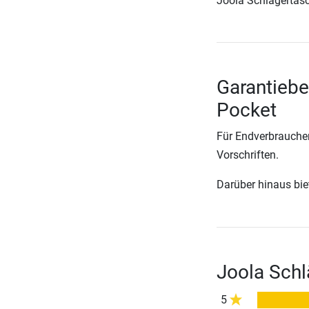
Joola Schlägertasc
Garantiebe
Pocket
Für Endverbraucher
Vorschriften.
Darüber hinaus biete
Joola Sch
5