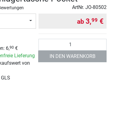
ArtNr.
JO-80502
Bewertungen
3,
€
99
ab
Anzahl
n: 6,
€
90
nfreie Lieferung
IN DEN WARENKORB
kaufswert von
r GLS