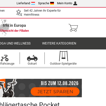
Lieferland
Sprache
Mein Konto
enen
Seit 42 Jahren Ihr Experte für
Heimfitness
69x in Europa
Übersicht der Filialen
OGA UND WELLNESS
WEITERE KATEGORIEN
elfahrzeuge
Gokart
Outdoor-Spielgeräte
hlägertasche Pocket