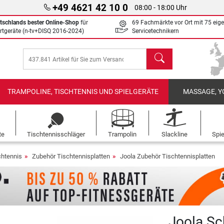
+49 4621 42 10 0
08:00 - 18:00 Uhr
tschlands bester Online-Shop
für
69 Fachmärkte vor Ort mit 75 eig
rtgeräte (n-tv+DISQ 2016-2024)
Servicetechnikern
Suchen
TRAMPOLINE, TISCHTENNIS UND SPIELGERÄTE
MASSAGE, Y
te
Tischtennisschläger
Trampolin
Slackline
Spi
chtennis
Zubehör Tischtennisplatten
Joola Zubehör Tischtennisplatten
Joola Sc