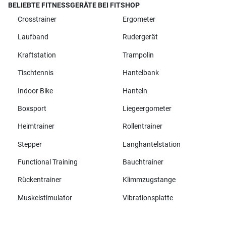
BELIEBTE FITNESSGERÄTE BEI FITSHOP
Crosstrainer
Ergometer
Laufband
Rudergerät
Kraftstation
Trampolin
Tischtennis
Hantelbank
Indoor Bike
Hanteln
Boxsport
Liegeergometer
Heimtrainer
Rollentrainer
Stepper
Langhantelstation
Functional Training
Bauchtrainer
Rückentrainer
Klimmzugstange
Muskelstimulator
Vibrationsplatte
Alle Marken