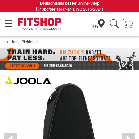
Deutschlands bester Online-Shop
für Sportgeräte (n-tv+DISQ 2016-2024)
69x
Joola Pickleball