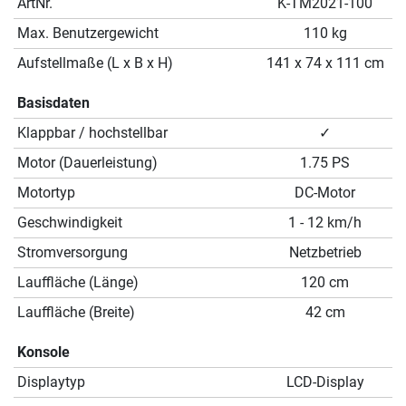
ArtNr.
K-TM2021-100
Max. Benutzergewicht
110 kg
Aufstellmaße (L x B x H)
141 x 74 x 111 cm
Basisdaten
Klappbar / hochstellbar
✓
Motor (Dauerleistung)
1.75 PS
Motortyp
DC-Motor
Geschwindigkeit
1 - 12 km/h
Stromversorgung
Netzbetrieb
Lauffläche (Länge)
120 cm
Lauffläche (Breite)
42 cm
Konsole
Displaytyp
LCD-Display