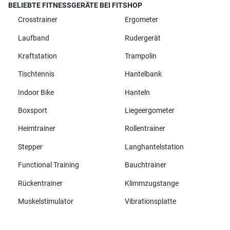
BELIEBTE FITNESSGERÄTE BEI FITSHOP
Crosstrainer
Ergometer
Laufband
Rudergerät
Kraftstation
Trampolin
Tischtennis
Hantelbank
Indoor Bike
Hanteln
Boxsport
Liegeergometer
Heimtrainer
Rollentrainer
Stepper
Langhantelstation
Functional Training
Bauchtrainer
Rückentrainer
Klimmzugstange
Muskelstimulator
Vibrationsplatte
Alle Marken