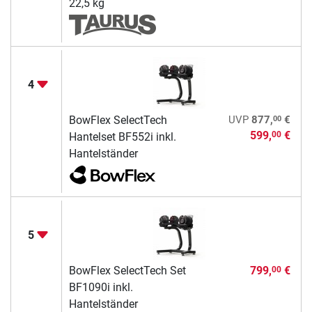
22,5 kg
4
00
BowFlex SelectTech
UVP
877,
€
599,
€
00
Hantelset BF552i inkl.
Hantelständer
5
BowFlex SelectTech Set
799,
€
00
BF1090i inkl.
Hantelständer