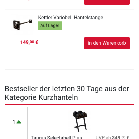
Kettler Variobell Hantelstange
Auf Lager
149,
€
00
in den Warenkorb
Bestseller der letzten 30 Tage aus der
Kategorie Kurzhanteln
1
00
Taurus Selectabell Plus
UVP
ab
349,
€