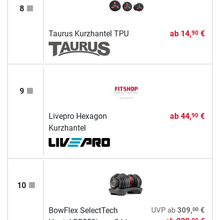
8
Taurus Kurzhantel TPU
ab
14,
€
90
9
Livepro Hexagon
ab
44,
€
90
Kurzhantel
10
00
BowFlex SelectTech
UVP
ab
309,
€