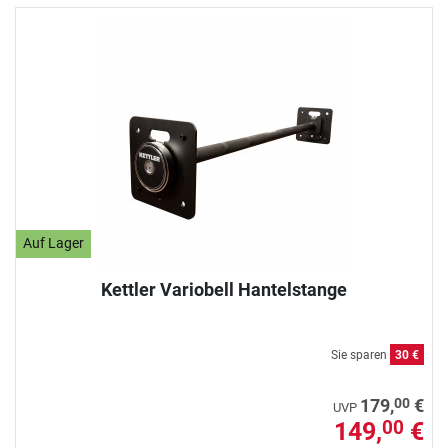
Auf Lager
Kettler Variobell Hantelstange
Sie sparen
30 €
00
179,
€
UVP
149,
€
00