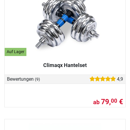
Auf Lager
Climaqx Hantelset
Bewertungen
4,9
(9)
79,
€
00
ab