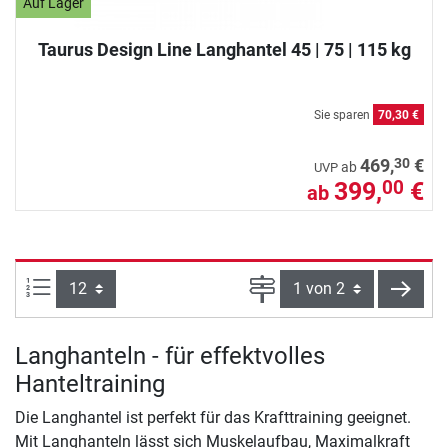
Auf Lager
Taurus Design Line Langhantel 45 | 75 | 115 kg
Sie sparen
70,30 €
30
469,
€
ab
UVP
399,
€
00
ab
Artikel pro Seite:
Seite
weite
Langhanteln - für effektvolles
Hanteltraining
Die Langhantel ist perfekt für das Krafttraining geeignet.
Mit Langhanteln lässt sich Muskelaufbau, Maximalkraft