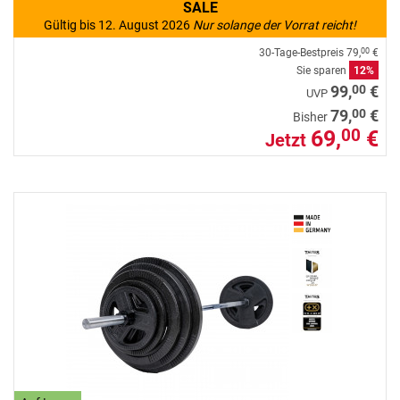
SALE
Gültig bis 12. August 2026
Nur solange der Vorrat reicht!
30-Tage-Bestpreis
79,
€
00
Sie sparen
12%
00
99,
€
UVP
00
79,
€
Bisher
69,
€
00
Jetzt