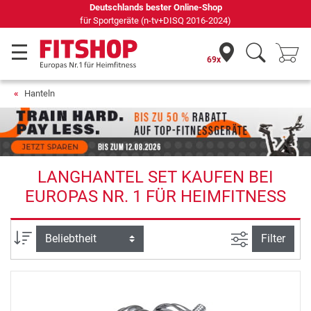
Seit 42 Jahren Ihr Experte für Heimfitness
69x
Hanteln
LANGHANTEL SET KAUFEN BEI
EUROPAS NR. 1 FÜR HEIMFITNESS
Ansicht filte
Sortierung
Filter