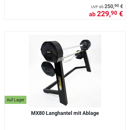
90
250,
€
ab
UVP
229,
€
90
ab
Auf Lager
MX80 Langhantel mit Ablage