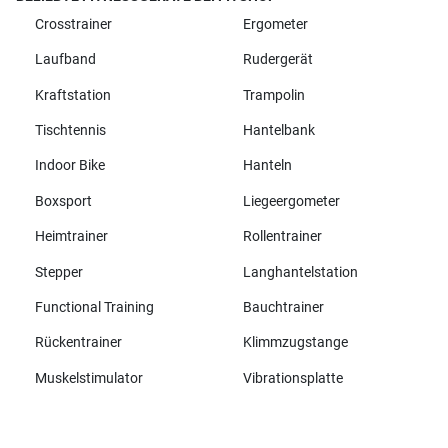
Crosstrainer
Ergometer
Laufband
Rudergerät
Kraftstation
Trampolin
Tischtennis
Hantelbank
Indoor Bike
Hanteln
Boxsport
Liegeergometer
Heimtrainer
Rollentrainer
Stepper
Langhantelstation
Functional Training
Bauchtrainer
Rückentrainer
Klimmzugstange
Muskelstimulator
Vibrationsplatte
Alle Marken