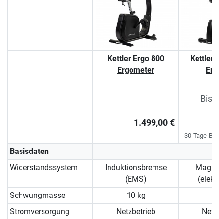
Kettler Ergo 800
Kettler
Ergometer
Erg
Bish
1.499,00 €
Si
30-Tage-Bes
Basisdaten
Widerstandssystem
Induktionsbremse
Magne
(EMS)
(elekt
Schwungmasse
10 kg
9
Stromversorgung
Netzbetrieb
Netz