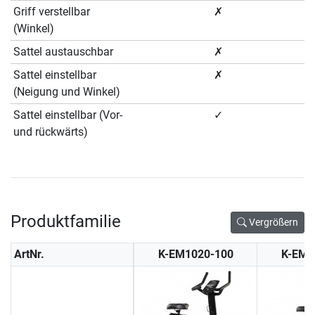
Griff verstellbar
✗
(Winkel)
Sattel austauschbar
✗
Sattel einstellbar
✗
(Neigung und Winkel)
Sattel einstellbar (Vor-
✓
und rückwärts)
Produktfamilie
Vergrößern
ArtNr.
K-EM1020-100
K-EM1