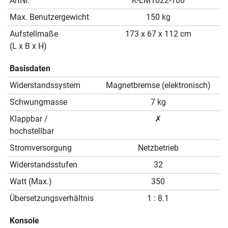
ArtNr.
K-EM1022-100
Max. Benutzergewicht
150 kg
Aufstellmaße
173 x 67 x 112 cm
(L x B x H)
Basisdaten
Widerstandssystem
Magnetbremse (elektronisch)
Schwungmasse
7 kg
Klappbar /
✗
hochstellbar
Stromversorgung
Netzbetrieb
Widerstandsstufen
32
Watt (Max.)
350
Übersetzungsverhältnis
1 : 8.1
Konsole