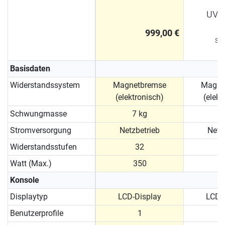
UVP 
999,00 €
Sie
Basisdaten
Widerstandssystem
Magnetbremse
Magne
(elektronisch)
(elekt
Schwungmasse
7 kg
9
Stromversorgung
Netzbetrieb
Netz
Widerstandsstufen
32
Watt (Max.)
350
Konsole
Displaytyp
LCD-Display
LCD-
Benutzerprofile
1