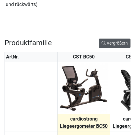
und rückwärts)
Produktfamilie
Vergrößern
ArtNr.
CST-BC50
CST
cardiostrong
cardi
Liegeergometer BC50
Liegeerg