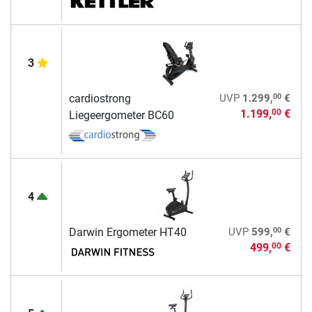
3
00
cardiostrong
UVP
1.299,
€
1.199,
€
00
Liegeergometer BC60
4
00
Darwin Ergometer HT40
UVP
599,
€
499,
€
00