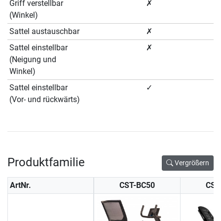
Griff verstellbar
✗
(Winkel)
Sattel austauschbar
✗
Sattel einstellbar
✗
(Neigung und
Winkel)
Sattel einstellbar
✓
(Vor- und rückwärts)
Produktfamilie
Vergrößern
ArtNr.
CST-BC50
CST