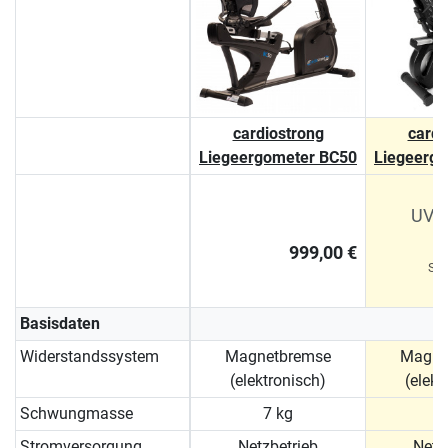
cardiostrong
cardi
Liegeergometer BC50
Liegeerg
UVP 
999,00 €
Sie
Basisdaten
Widerstandssystem
Magnetbremse
Magne
(elektronisch)
(elekt
Schwungmasse
7 kg
9
Stromversorgung
Netzbetrieb
Netz