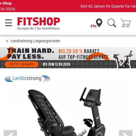
Seit 42 Jahren Ihr Experte für Heimfitness
69x
cardiostrong Liegeergometer