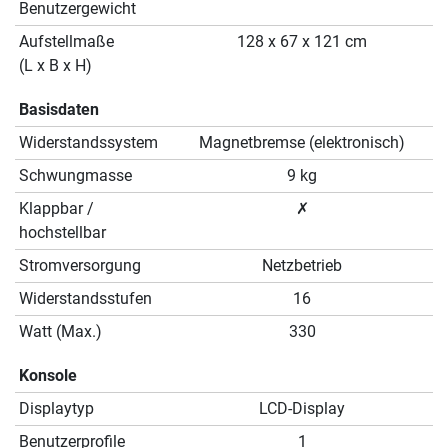
Benutzergewicht
Aufstellmaße
128 x 67 x 121 cm
(L x B x H)
Basisdaten
Widerstandssystem
Magnetbremse (elektronisch)
Schwungmasse
9 kg
Klappbar /
✗
hochstellbar
Stromversorgung
Netzbetrieb
Widerstandsstufen
16
Watt (Max.)
330
Konsole
Displaytyp
LCD-Display
Benutzerprofile
1