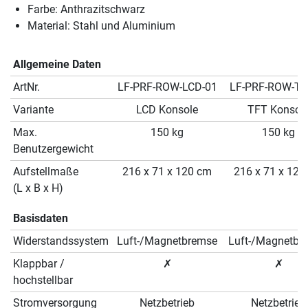
Farbe: Anthrazitschwarz
Material: Stahl und Aluminium
Allgemeine Daten
ArtNr.
LF-PRF-ROW-LCD-01
LF-PRF-ROW-TF
Variante
LCD Konsole
TFT Konsol
Max.
150 kg
150 kg
Benutzergewicht
Aufstellmaße
216 x 71 x 120 cm
216 x 71 x 120
(L x B x H)
Basisdaten
Widerstandssystem
Luft-/Magnetbremse
Luft-/Magnetbr
Klappbar /
✗
✗
hochstellbar
Stromversorgung
Netzbetrieb
Netzbetrieb