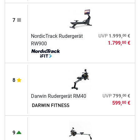
7
00
NordicTrack Rudergerät
UVP
1.999,
€
1.799,
€
00
RW900
8
00
Darwin Rudergerät RM40
UVP
799,
€
599,
€
00
9