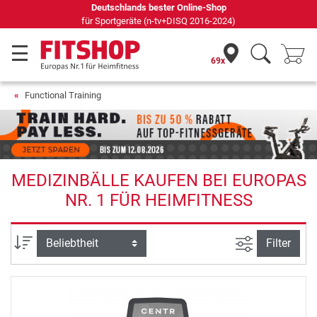
Deutschlands bester Online-Shop
für Sportgeräte (n-tv+DISQ 2016-2024)
69x
Functional Training
MEDIZINBÄLLE KAUFEN BEI EUROPAS
NR. 1 FÜR HEIMFITNESS
Ansicht filte
Sortierung
Filter