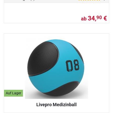
34,
€
90
ab
Auf Lager
Livepro Medizinball