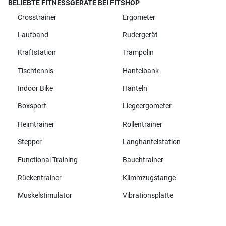
BELIEBTE FITNESSGERÄTE BEI FITSHOP
Crosstrainer
Ergometer
Laufband
Rudergerät
Kraftstation
Trampolin
Tischtennis
Hantelbank
Indoor Bike
Hanteln
Boxsport
Liegeergometer
Heimtrainer
Rollentrainer
Stepper
Langhantelstation
Functional Training
Bauchtrainer
Rückentrainer
Klimmzugstange
Muskelstimulator
Vibrationsplatte
Alle Marken