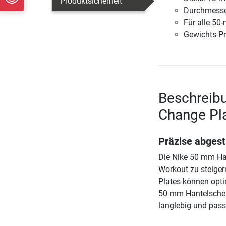
Produktsicherheit
Durchmesse
Für alle 50
Gewichts-Pr
Beschreib
Change Pla
Präzise abges
Die Nike 50 mm Han
Workout zu steiger
Plates können opti
50 mm Hantelschei
langlebig und pas