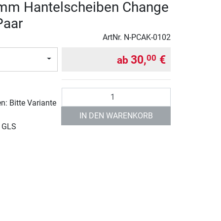
 mm Hantelscheiben Change
Paar
ArtNr.
N-PCAK-0102
30,
€
00
ab
Anzahl
: Bitte Variante
IN DEN WARENKORB
r GLS