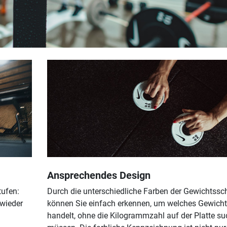
Ansprechendes Design
tufen:
Durch die unterschiedliche Farben der Gewichtssc
 wieder
können Sie einfach erkennen, um welches Gewicht
handelt, ohne die Kilogrammzahl auf der Platte s