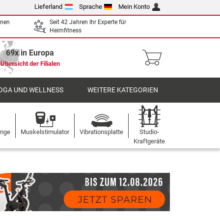
Lieferland
Sprache
Mein Konto
enen
Seit 42 Jahren Ihr Experte für
Heimfitness
69x in Europa
Übersicht der Filialen
OGA UND WELLNESS
WEITERE KATEGORIEN
ange
Muskelstimulator
Vibrationsplatte
Studio-
Kraftgeräte