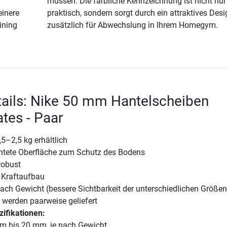
müssen. Die farbliche Kennzeichnung ist nicht nur
einere
praktisch, sondern sorgt durch ein attraktives Desi
ining
zusätzlich für Abwechslung in Ihrem Homegym.
ails: Nike 50 mm Hantelscheiben
tes - Paar
5–2,5 kg erhältlich
tete Oberfläche zum Schutz des Bodens
robust
n Kraftaufbau
nach Gewicht (bessere Sichtbarkeit der unterschiedlichen Größen
 werden paarweise geliefert
ifikationen:
m bis 20 mm, je nach Gewicht