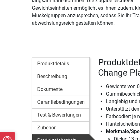
langsam näherkommen. Die Zugabe leichterer
Gewichtseinheiten ermöglicht es Ihnen zudem, kl
Muskelgruppen anzusprechen, sodass Sie Ihr Tra
abwechslungsreich gestalten können.
Produktdet
Produktdetails
Change Pla
Beschreibung
Gewichte von 0,
Dokumente
Gummibeschich
Langlebig und 
Garantiebedingungen
Unterstützt de
Test & Bewertungen
Farbcodiert je 
Hantelscheiben
Zubehör
Merkmale/Spez
Dicke: 13 m