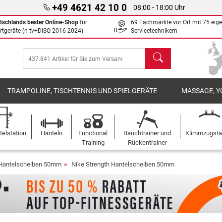
+49 4621 42 10 0
08:00 - 18:00 Uhr
tschlands bester Online-Shop
für
69 Fachmärkte vor Ort mit 75 eig
rtgeräte (n-tv+DISQ 2016-2024)
Servicetechnikern
Suchen
TRAMPOLINE, TISCHTENNIS UND SPIELGERÄTE
MASSAGE, Y
elstation
Hanteln
Functional
Bauchtrainer und
Klimmzugst
Training
Rückentrainer
Hantelscheiben 50mm
Nike Strength Hantelscheiben 50mm