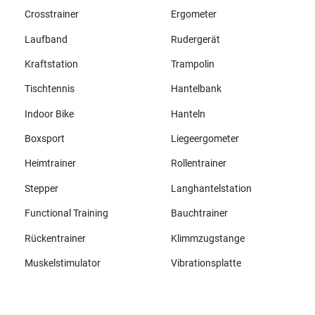
Crosstrainer
Ergometer
Laufband
Rudergerät
Kraftstation
Trampolin
Tischtennis
Hantelbank
Indoor Bike
Hanteln
Boxsport
Liegeergometer
Heimtrainer
Rollentrainer
Stepper
Langhantelstation
Functional Training
Bauchtrainer
Rückentrainer
Klimmzugstange
Muskelstimulator
Vibrationsplatte
Alle Marken