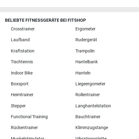
BELIEBTE FITNESSGERÄTE BEI FITSHOP
Crosstrainer
Ergometer
Laufband
Rudergerät
Kraftstation
Trampolin
Tischtennis
Hantelbank
Indoor Bike
Hanteln
Boxsport
Liegeergometer
Heimtrainer
Rollentrainer
Stepper
Langhantelstation
Functional Training
Bauchtrainer
Rückentrainer
Klimmzugstange
Muskelstimulator
Vibrationsplatte