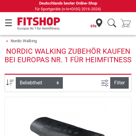
Deutschlands bester Online-Shop
für Sportgeräte (n-tv+DISQ 2016-2024)
69x
Nordic Walking
NORDIC WALKING ZUBEHÖR KAUFEN
BEI EUROPAS NR. 1 FÜR HEIMFITNESS
Ansicht filte
Sortierung
Filter