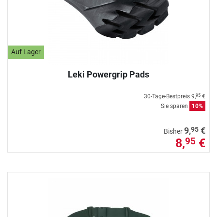
Auf Lager
Leki Powergrip Pads
30-Tage-Bestpreis
9,
€
95
Sie sparen
10%
95
9,
€
Bisher
8,
€
95