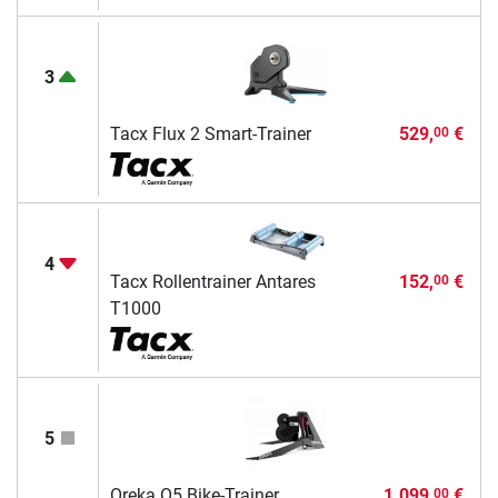
3
Tacx Flux 2 Smart-Trainer
529,
€
00
4
Tacx Rollentrainer Antares
152,
€
00
T1000
5
Oreka O5 Bike-Trainer
1.099,
€
00