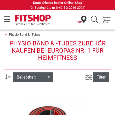
Deutschlands bester Online-Shop
für Sportgeräte (n-tv+DISQ 2016-2024)
69x
Physio Band & -Tubes
PHYSIO BAND & -TUBES ZUBEHÖR
KAUFEN BEI EUROPAS NR. 1 FÜR
HEIMFITNESS
Ansicht filte
Sortierung
Filter