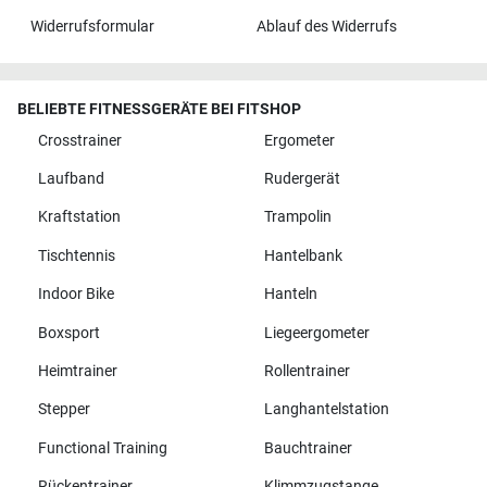
Widerrufsformular
Ablauf des Widerrufs
BELIEBTE FITNESSGERÄTE BEI FITSHOP
Crosstrainer
Ergometer
Laufband
Rudergerät
Kraftstation
Trampolin
Tischtennis
Hantelbank
Indoor Bike
Hanteln
Boxsport
Liegeergometer
Heimtrainer
Rollentrainer
Stepper
Langhantelstation
Functional Training
Bauchtrainer
Rückentrainer
Klimmzugstange