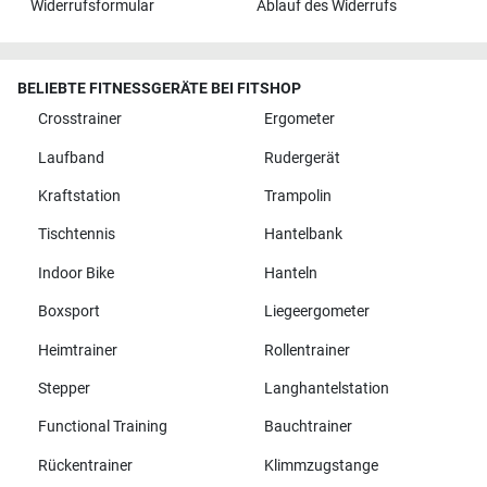
Widerrufsformular
Ablauf des Widerrufs
BELIEBTE FITNESSGERÄTE BEI FITSHOP
Crosstrainer
Ergometer
Laufband
Rudergerät
Kraftstation
Trampolin
Tischtennis
Hantelbank
Indoor Bike
Hanteln
Boxsport
Liegeergometer
Heimtrainer
Rollentrainer
Stepper
Langhantelstation
Functional Training
Bauchtrainer
Rückentrainer
Klimmzugstange