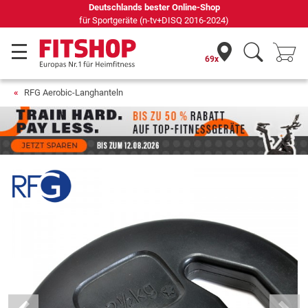
Deutschlands bester Online-Shop
für Sportgeräte (n-tv+DISQ 2016-2024)
69x
RFG Aerobic-Langhanteln