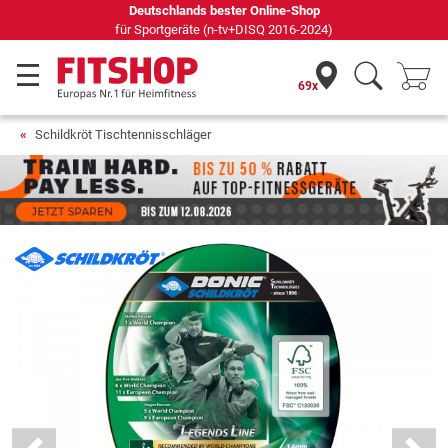
Deutschlands bester Online-Shop
für Sportgeräte (n-tv+DISQ 2016-2024)
69x
Schildkröt Tischtennisschläger