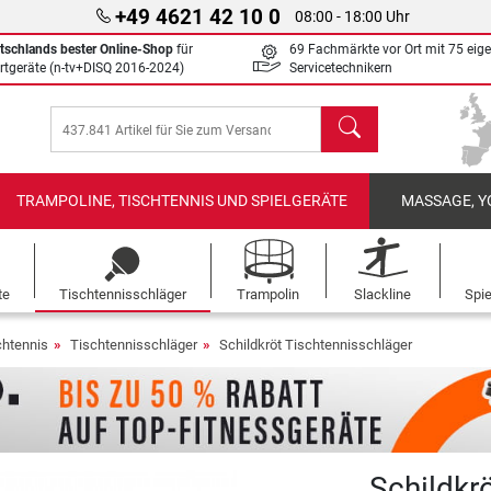
+49 4621 42 10 0
08:00 - 18:00 Uhr
tschlands bester Online-Shop
für
69 Fachmärkte vor Ort mit 75 eig
rtgeräte (n-tv+DISQ 2016-2024)
Servicetechnikern
Suchen
TRAMPOLINE, TISCHTENNIS UND SPIELGERÄTE
MASSAGE, Y
te
Tischtennisschläger
Trampolin
Slackline
Spi
chtennis
Tischtennisschläger
Schildkröt Tischtennisschläger
Schildkr