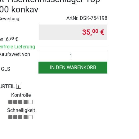
00 konkav
ArtNr.
DSK-754198
Bewertung
35,
€
00
n: 6,
€
90
nfreie Lieferung
Anzahl
kaufswert von
IN DEN WARENKORB
r GLS
URTEIL
Kontrolle
Schnelligkeit