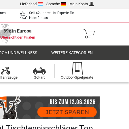
Lieferland
Sprache
Mein Konto
enen
Seit 42 Jahren Ihr Experte für
Heimfitness
69x in Europa
Übersicht der Filialen
OGA UND WELLNESS
WEITERE KATEGORIEN
elfahrzeuge
Gokart
Outdoor-Spielgeräte
öt Tischtennisschläger Top