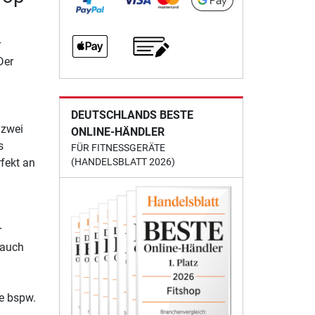
r
Der
DEUTSCHLANDS BESTE
 zwei
ONLINE-HÄNDLER
s
FÜR FITNESSGERÄTE
fekt an
(HANDELSBLATT 2026)
r
 auch
e bspw.