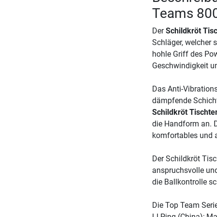
Teams 800
Der
Schildkröt Ti
Schläger, welcher s
hohle Griff des Po
Geschwindigkeit un
Das Anti-Vibration
dämpfende Schichte
Schildkröt Tischt
die Handform an. D
komfortables und 
Der Schildkröt Tis
anspruchsvolle und
die Ballkontrolle s
Die Top Team Serie
LI Ping (China); M