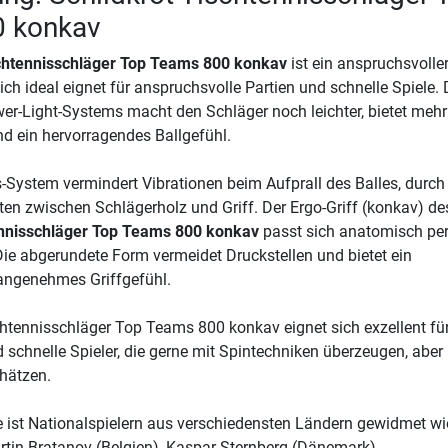
 konkav
schtennisschläger Top Teams 800 konkav
ist ein anspruchsvolle
ich ideal eignet für anspruchsvolle Partien und schnelle Spiele. 
wer-Light-Systems macht den Schläger noch leichter, bietet mehr
d ein hervorragendes Ballgefühl.
s-System vermindert Vibrationen beim Aufprall des Balles, durch
n zwischen Schlägerholz und Griff. Der Ergo-Griff (konkav) de
ennisschläger Top Teams 800 konkav
passt sich anatomisch per
ie abgerundete Form vermeidet Druckstellen und bietet ein
angenehmes Griffgefühl.
chtennisschläger Top Teams 800 konkav eignet sich exzellent fü
 schnelle Spieler, die gerne mit Spintechniken überzeugen, aber
chätzen.
 ist Nationalspielern aus verschiedensten Ländern gewidmet wi
artin Bratanov (Belgien), Kaspar Sternberg (Dänemark).