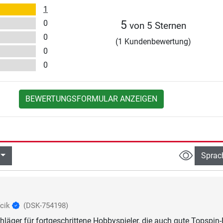
1
0
5
von 5 Sternen
0
(1 Kundenbewertung)
0
0
BEWERTUNGSFORMULAR ANZEIGEN
Sprac
fcik
(DSK-754198)
chläger für fortgeschrittene Hobbyspieler, die auch gute Topspin-