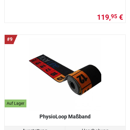
119,
€
95
#9
Auf Lager
PhysioLoop Maßband