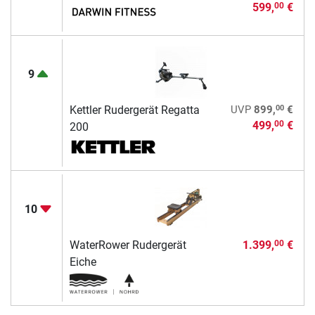
599,
€
00
9
00
Kettler Rudergerät Regatta
UVP
899,
€
499,
€
00
200
10
WaterRower Rudergerät
1.399,
€
00
Eiche