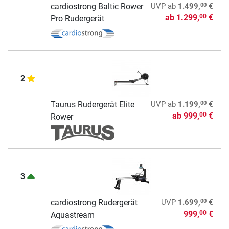
00
cardiostrong Baltic Rower
UVP
ab
1.499,
€
ab
1.299,
€
00
Pro Rudergerät
2
00
Taurus Rudergerät Elite
UVP
ab
1.199,
€
ab
999,
€
00
Rower
3
00
cardiostrong Rudergerät
UVP
1.699,
€
999,
€
00
Aquastream