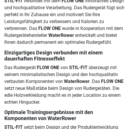
STIL-FIT
verbindet mit dem
FLOW ONE
innovatives Design
und hochqualitative Verarbeitung. Das Rudergerät fügt sich
perfekt in Ihr Zuhause ein und motiviert Sie Ihre
Leistungsfähigkeit zu verbessern und Kalorien zu
verbrennen. Das
FLOW ONE
wurde in Kooperation mit dem
Rudergerätehersteller
WaterRower
entwickelt und bietet
Ihnen dadurch permanent ein optimales Rudergefühl.
Einzigartiges Design verbunden mit einem
dauerhaften Fitnesseffekt
Das Rudergerät
FLOW ONE
von
STIL-FIT
überzeugt mit
seinem minimalistischen Design und den hochqualitativ
verbauten Komponenten von
WaterRower
. Das
FLOW ONE
setzt neue Maßstäbe beim Design von Rudergeräten. Die
edle Holzverkleidung macht es in jeder Location zu einem
echten Hingucker.
Optimale Trainingsergebnisse mit den
Komponenten von WaterRower
STIL-FIT
setzt beim Design und der Produktentwicklung