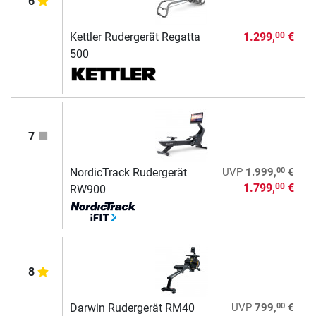
6
Kettler Rudergerät Regatta
1.299,
€
00
500
7
00
NordicTrack Rudergerät
UVP
1.999,
€
1.799,
€
00
RW900
8
00
Darwin Rudergerät RM40
UVP
799,
€