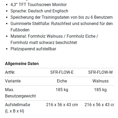
4,3” TFT Touchscreen Monitor
Sprache: Deutsch und Englisch
Speicherung der Trainingsdaten von bis zu 6 Benutzern
Gummierte Stellfüße: Rutschfest und schonend für den
Fußboden
Material: Formholz Walnuss / Formholz Eiche /
Formholz matt schwarz beschichtet
Platzsparend aufstellbar
Allgemeine Daten
ArtNr.
SFR-FLOW-E
SFR-FLOW-W
Variante
Eiche
Walnuss
Max.
185 kg
185 kg
Benutzergewicht
Aufstellmaße
216 x 56 x 43 cm
216 x 56 x 43 cm
(L x B x H)