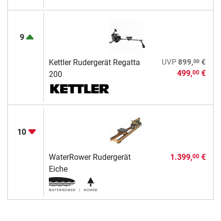
9
00
Kettler Rudergerät Regatta
UVP
899,
€
499,
€
00
200
10
WaterRower Rudergerät
1.399,
€
00
Eiche