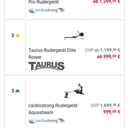
ab
1.299,
€
00
Pro Rudergerät
2
00
Taurus Rudergerät Elite
UVP
ab
1.199,
€
ab
999,
€
00
Rower
3
00
cardiostrong Rudergerät
UVP
1.699,
€
999,
€
00
Aquastream