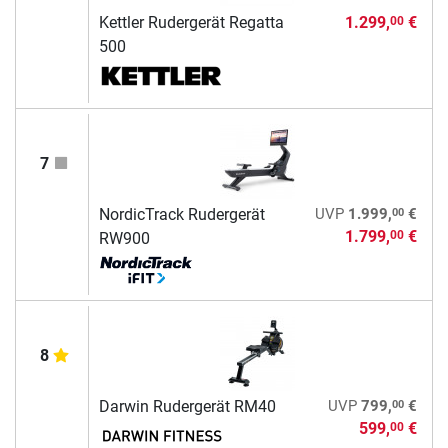
Kettler Rudergerät Regatta
1.299,
€
00
500
7
00
NordicTrack Rudergerät
UVP
1.999,
€
1.799,
€
00
RW900
8
00
Darwin Rudergerät RM40
UVP
799,
€
599,
€
00