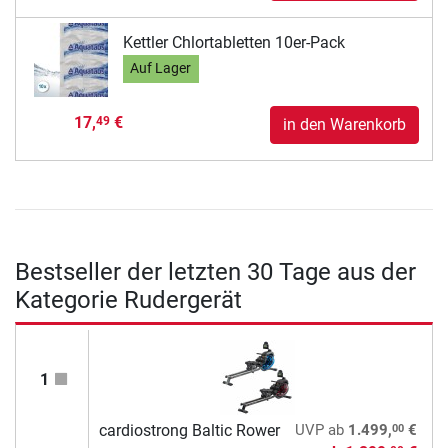
Kettler Chlortabletten 10er-Pack
Auf Lager
17,
€
49
in den Warenkorb
Bestseller der letzten 30 Tage aus der
Kategorie Rudergerät
1
00
cardiostrong Baltic Rower
UVP
ab
1.499,
€