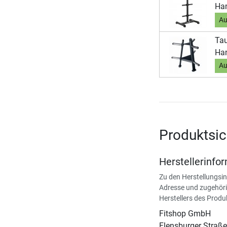
Han
Au
Ta
Han
Au
Produktsic
Herstellerinfo
Zu den Herstellungsi
Adresse und zugehöri
Herstellers des Produ
Fitshop GmbH
Flensburger Straße