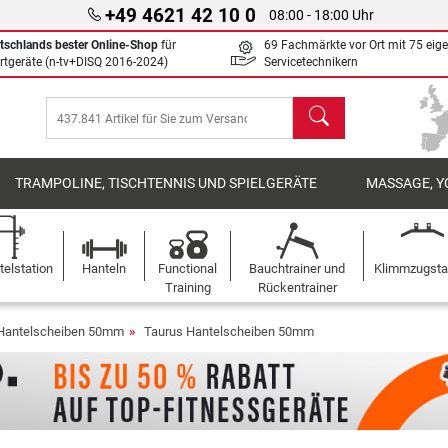
+49 4621 42 10 0
08:00 - 18:00 Uhr
tschlands bester Online-Shop
für
69 Fachmärkte vor Ort mit 75 eig
rtgeräte (n-tv+DISQ 2016-2024)
Servicetechnikern
Suchen
TRAMPOLINE, TISCHTENNIS UND SPIELGERÄTE
MASSAGE, Y
elstation
Hanteln
Functional
Bauchtrainer und
Klimmzugst
Training
Rückentrainer
Hantelscheiben 50mm
Taurus Hantelscheiben 50mm