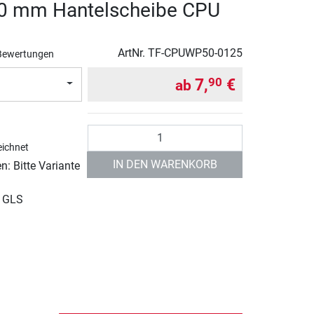
50 mm Hantelscheibe CPU
ArtNr.
TF-CPUWP50-0125
Bewertungen
7,
€
90
ab
Anzahl
ichnet
IN DEN WARENKORB
: Bitte Variante
r GLS