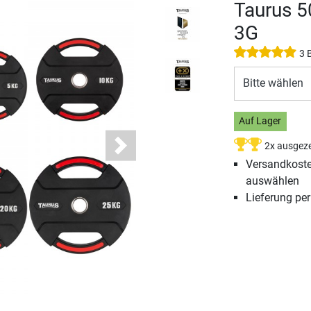
Taurus 
3G
3 
Bitte wählen
Auf Lager
2x ausgeze
Next
Versandkosten
auswählen
Lieferung pe