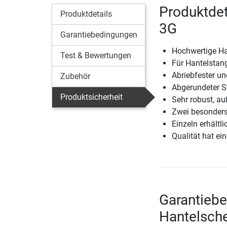
Produktde
Produktdetails
3G
Garantiebedingungen
Hochwertige Ha
Test & Bewertungen
Für Hantelsta
Abriebfester u
Zubehör
Abgerundeter St
Produktsicherheit
Sehr robust, au
Zwei besonders
Einzeln erhältli
Qualität hat ein
Garantieb
Hantelsch