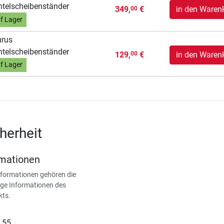
telscheibenständer
349,
€
in den Waren
00
f Lager
urus
telscheibenständer
129,
€
in den Waren
00
f Lager
herheit
rmationen
nformationen gehören die
ge Informationen des
kts.
 55