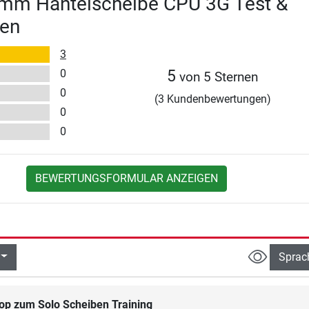
 mm Hantelscheibe CPU 3G Test &
en
3
0
5
von 5 Sternen
0
(3 Kundenbewertungen)
0
0
BEWERTUNGSFORMULAR ANZEIGEN
Sprac
op zum Solo Scheiben Training