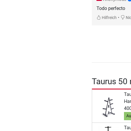
Todo perfecto
•
Hilfreich
Nic
Taurus 50
Ta
Han
40
Au
Tau