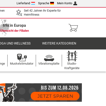
Lieferland
Sprache
Mein Konto
enen
Seit 42 Jahren Ihr Experte für
Heimfitness
69x in Europa
Übersicht der Filialen
OGA UND WELLNESS
WEITERE KATEGORIEN
ange
Muskelstimulator
Vibrationsplatte
Studio-
Kraftgeräte