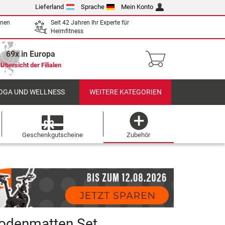
Lieferland
Sprache
Mein Konto
enen
Seit 42 Jahren Ihr Experte für
Heimfitness
69x in Europa
Übersicht der Filialen
OGA UND WELLNESS
WEITERE KATEGORIEN
Geschenkgutscheine
Zubehör
odenmatten Set