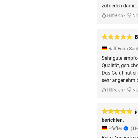
zufrieden damit. 
•
Hilfreich
Nic
B
Ralf Furia-Sa
Sehr gute empfoh
Qualität, geruchs
Das Gerät hat ei
sehr angenehm b
•
Hilfreich
Nic
j
berichten.
Pfeffer
(TF
Beim Auspacken, 