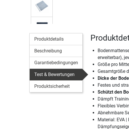
Produktdet
Produktdetails
Bodenmattenset
Beschreibung
erweiterbar), j
Garantiebedingungen
Größe pro Mitte
Gesamtgröße de
Test & Bewertungen
Dicke der Bod
Festes und stra
Produktsicherheit
Schützt den Bo
Dämpft Traini
Flexibles Verb
Abnehmbare Sei
Material: EVA | 
Dämpfungseigens