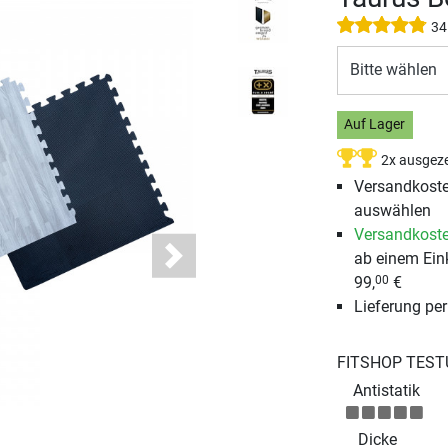
34
Bitte wählen
Auf Lager
2x ausgeze
Versandkosten
auswählen
Versandkoste
ab einem Ein
Next
99,
€
00
Lieferung pe
FITSHOP TEST
Antistatik
Dicke