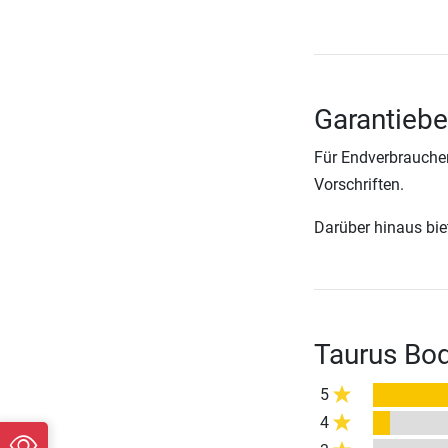
Garantieb
Für Endverbraucher
Vorschriften.
Darüber hinaus biete
Taurus Bo
5
4