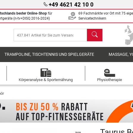
+49 4621 42 10 0
tschlands bester Online-Shop
für
69 Fachmärkte vor Ort mit 75 eig
rtgeräte (n-tv+DISQ 2016-2024)
Servicetechnikern
Suchen
TRAMPOLINE, TISCHTENNIS UND SPIELGERÄTE
MASSAGE, Y
Körperanalyse & Sporternährung
Physiotherapie
hör
Taurus B