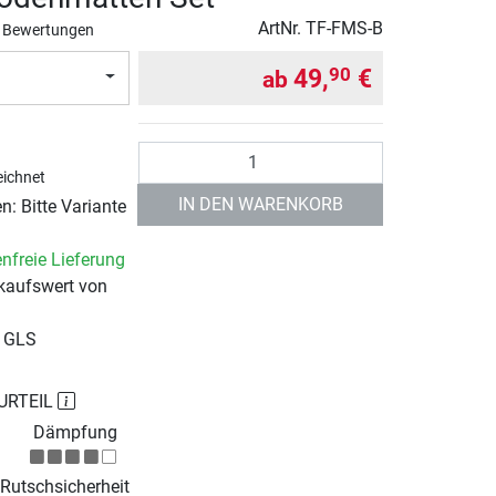
ArtNr.
TF-FMS-B
 Bewertungen
49,
€
90
ab
Anzahl
ichnet
IN DEN WARENKORB
: Bitte Variante
nfreie Lieferung
kaufswert von
r GLS
URTEIL
Dämpfung
Rutschsicherheit