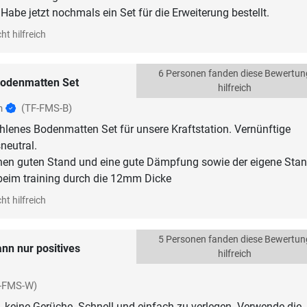
Habe jetzt nochmals ein Set für die Erweiterung bestellt.
ht hilfreich
6 Personen fanden diese Bewertun
odenmatten Set
hilfreich
ch
(TF-FMS-B)
lenes Bodenmatten Set für unsere Kraftstation. Vernünftige
neutral.
nen guten Stand und eine gute Dämpfung sowie der eigene Stan
eim training durch die 12mm Dicke
ht hilfreich
5 Personen fanden diese Bewertun
ann nur positives
hilfreich
-FMS-W)
keine Gerüche. Schnell und einfach zu verlegen. Verwende die