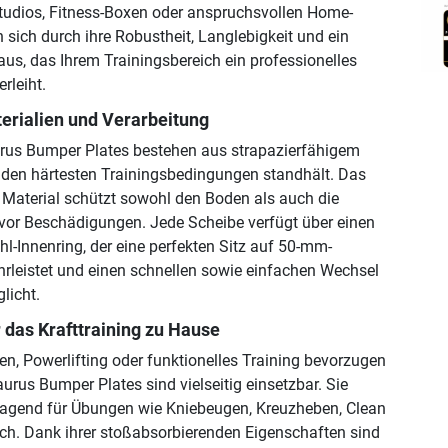
studios, Fitness-Boxen oder anspruchsvollen Home-
 sich durch ihre Robustheit, Langlebigkeit und ein
aus, das Ihrem Trainingsbereich ein professionelles
rleiht.
erialien und Verarbeitung
rus Bumper Plates bestehen aus strapazierfähigem
 den härtesten Trainingsbedingungen standhält. Das
Material schützt sowohl den Boden als auch die
vor Beschädigungen. Jede Scheibe verfügt über einen
hl-Innenring, der eine perfekten Sitz auf 50-mm-
leistet und einen schnellen sowie einfachen Wechsel
licht.
r das Krafttraining zu Hause
n, Powerlifting oder funktionelles Training bevorzugen
urus Bumper Plates sind vielseitig einsetzbar. Sie
ragend für Übungen wie Kniebeugen, Kreuzheben, Clean
ch. Dank ihrer stoßabsorbierenden Eigenschaften sind