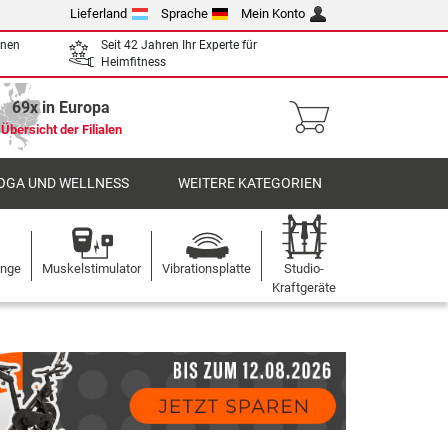
Lieferland
Sprache
Mein Konto
enen
Seit 42 Jahren Ihr Experte für
Heimfitness
69x in Europa
Übersicht der Filialen
OGA UND WELLNESS
WEITERE KATEGORIEN
ange
Muskelstimulator
Vibrationsplatte
Studio-
Kraftgeräte