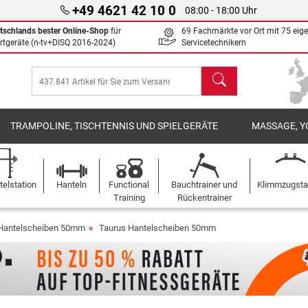
+49 4621 42 10 0
08:00 - 18:00 Uhr
tschlands bester Online-Shop
für
69 Fachmärkte vor Ort mit 75 eig
rtgeräte (n-tv+DISQ 2016-2024)
Servicetechnikern
Suchen
TRAMPOLINE, TISCHTENNIS UND SPIELGERÄTE
MASSAGE, Y
elstation
Hanteln
Functional
Bauchtrainer und
Klimmzugst
Training
Rückentrainer
Hantelscheiben 50mm
Taurus Hantelscheiben 50mm