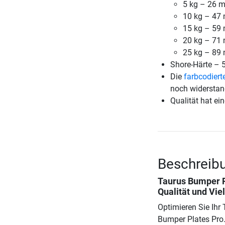
5 kg – 26 
10 kg – 47
15 kg – 59
20 kg – 71
25 kg – 89
Shore-Härte – 
Die
farbcodiert
noch widerstan
Qualität hat ein
Beschreibu
Taurus Bumper P
Qualität und Viel
Optimieren Sie Ihr
Bumper Plates Pro.