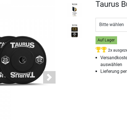
Taurus B
Bitte wählen
Auf Lager
2x ausgeze
Versandkosten
auswählen
Lieferung pe
Next