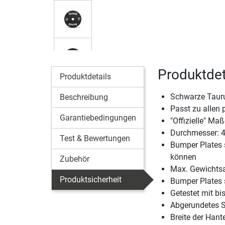
Produktdet
Produktdetails
Schwarze Tauru
Beschreibung
Passt zu allen
Garantiebedingungen
"Offizielle" Ma
Durchmesser: 
Test & Bewertungen
Bumper Plates s
können
Zubehör
Max. Gewichts
Produktsicherheit
Bumper Plates
Getestet mit bi
Abgerundetes S
Breite der Hant