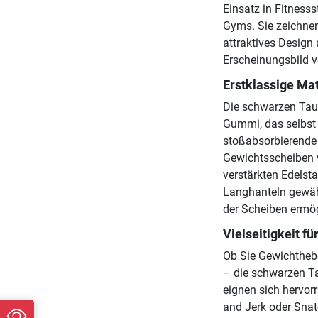
Einsatz in Fitness
Gyms. Sie zeichnen
attraktives Design 
Erscheinungsbild ve
Erstklassige Mat
Die schwarzen Tau
Gummi, das selbst
stoßabsorbierende 
Gewichtsscheiben 
verstärkten Edelsta
Langhanteln gewähr
der Scheiben ermög
Vielseitigkeit fü
Ob Sie Gewichthebe
– die schwarzen Ta
eignen sich hervor
and Jerk oder Snat