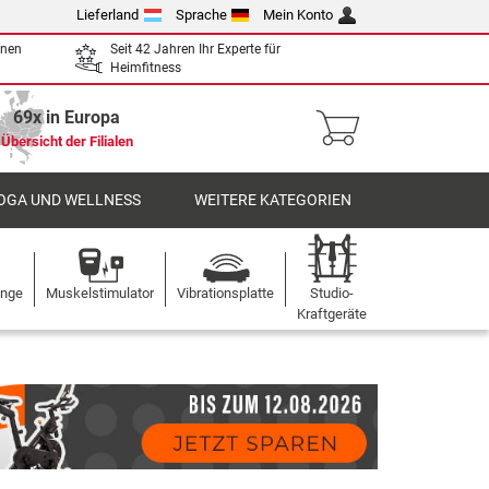
Lieferland
Sprache
Mein Konto
enen
Seit 42 Jahren Ihr Experte für
Heimfitness
69x in Europa
Übersicht der Filialen
OGA UND WELLNESS
WEITERE KATEGORIEN
ange
Muskelstimulator
Vibrationsplatte
Studio-
Kraftgeräte