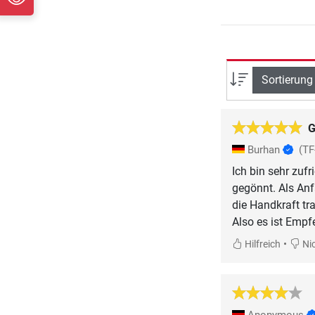
Sortierung
G
Burhan
(T
Ich bin sehr zuf
gegönnt. Als Anf
die Handkraft tra
Also es ist Empf
•
Hilfreich
Nic