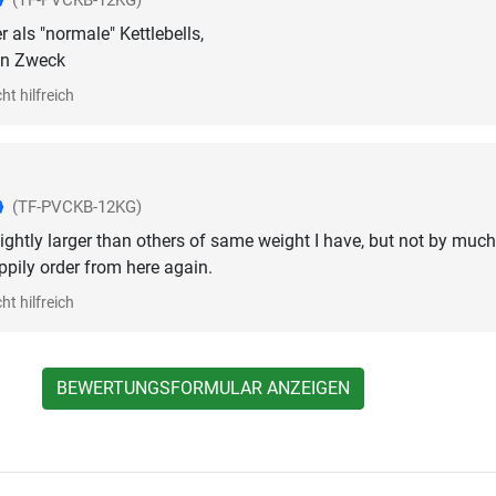
(TF-PVCKB-12KG)
 als "normale" Kettlebells,
ren Zweck
ht hilfreich
(TF-PVCKB-12KG)
ghtly larger than others of same weight I have, but not by much. 
ppily order from here again.
ht hilfreich
BEWERTUNGSFORMULAR ANZEIGEN