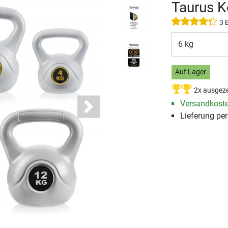
Taurus K
3 
6 kg
Auf Lager
2x ausgeze
Versandkost
Next
Lieferung pe