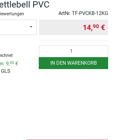
ettlebell PVC
ArtNr.
TF-PVCKB-12KG
Bewertungen
14,
€
90
Anzahl
ichnet
IN DEN WARENKORB
en:
9,
€
00
r GLS