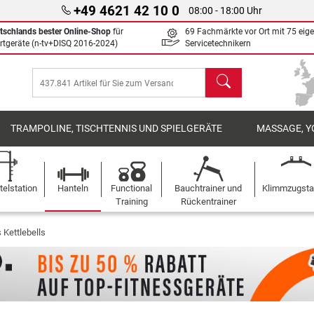
+49 4621 42 10 0
08:00 - 18:00 Uhr
tschlands bester Online-Shop
für
69 Fachmärkte vor Ort mit 75 eig
rtgeräte (n-tv+DISQ 2016-2024)
Servicetechnikern
Suchen
TRAMPOLINE, TISCHTENNIS UND SPIELGERÄTE
MASSAGE, Y
elstation
Hanteln
Functional
Bauchtrainer und
Klimmzugst
Training
Rückentrainer
 Kettlebells