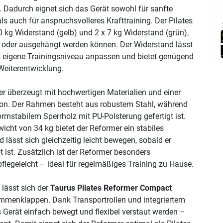
 Dadurch eignet sich das Gerät sowohl für sanfte
s auch für anspruchsvolleres Krafttraining. Der Pilates
0 kg Widerstand (gelb) und 2 x 7 kg Widerstand (grün),
in- oder ausgehängt werden können. Der Widerstand lässt
as eigene Trainingsniveau anpassen und bietet genügend
Weiterentwicklung.
er überzeugt mit hochwertigen Materialien und einer
ion. Der Rahmen besteht aus robustem Stahl, während
ormstabilem Sperrholz mit PU-Polsterung gefertigt ist.
icht von 34 kg bietet der Reformer ein stabiles
 lässt sich gleichzeitig leicht bewegen, sobald er
st. Zusätzlich ist der Reformer besonders
legeleicht – ideal für regelmäßiges Training zu Hause.
lässt sich der
Taurus Pilates Reformer Compact
mmenklappen. Dank Transportrollen und integriertem
s Gerät einfach bewegt und flexibel verstaut werden –