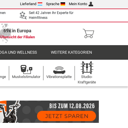
Lieferland
Sprache
Mein Konto
enen
Seit 42 Jahren Ihr Experte für
Heimfitness
69x in Europa
Übersicht der Filialen
OGA UND WELLNESS
WEITERE KATEGORIEN
ange
Muskelstimulator
Vibrationsplatte
Studio-
Kraftgeräte