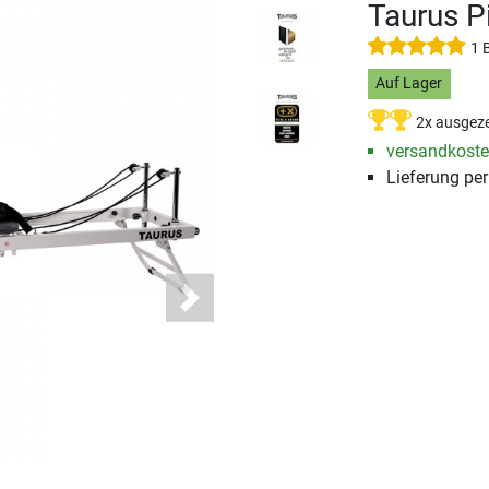
Taurus P
1 
Auf Lager
2x ausgeze
versandkosten
Lieferung pe
Next