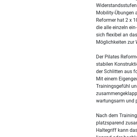
Widerstandsstufen.
Mobility-Übungen al
Reformer hat 2 x 1
die alle einzeln e
sich flexibel an d
Möglichkeiten zur 
Der Pilates Reform
stabilen Konstrukt
der Schlitten aus f
Mit einem Eigengew
Trainingsgefühl und
zusammengeklappt i
wartungsarm und pf
Nach dem Training 
platzsparend zusa
Haltegriff kann da