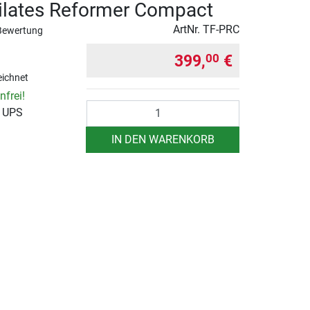
ilates Reformer Compact
ArtNr.
TF-PRC
Bewertung
399,
€
00
ichnet
frei!
Anzahl
r UPS
IN DEN WARENKORB