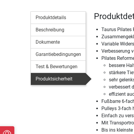
Produktdet
Produktdetails
Taurus Pilates 
Beschreibung
Zusammengeklap
Dokumente
Variable Widers
Verbesserung vo
Garantiebedingungen
Pilates Reforme
bessere Hal
Test & Bewertungen
stärkere Ti
Produktsicherheit
sehr gelen
verbessert 
effizient au
Fußbarre 6-fach
Pulleys 3-fach 
Einfach zu vers
Mit Transportro
Bis ins kleins