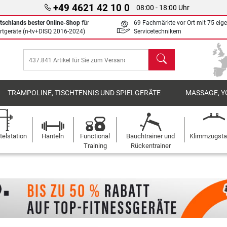
+49 4621 42 10 0
08:00 - 18:00 Uhr
tschlands bester Online-Shop
für
69 Fachmärkte vor Ort mit 75 eig
rtgeräte (n-tv+DISQ 2016-2024)
Servicetechnikern
Suchen
TRAMPOLINE, TISCHTENNIS UND SPIELGERÄTE
MASSAGE, Y
elstation
Hanteln
Functional
Bauchtrainer und
Klimmzugst
Training
Rückentrainer