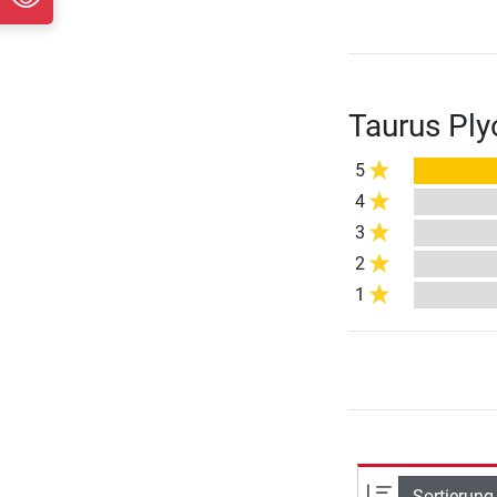
Taurus Ply
5
4
3
2
1
Sortierung