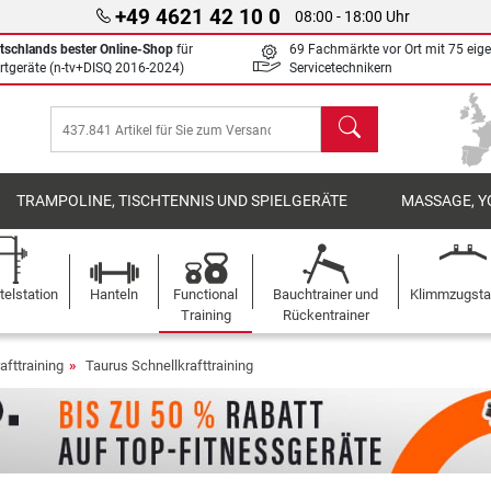
+49 4621 42 10 0
08:00 - 18:00 Uhr
tschlands bester Online-Shop
für
69 Fachmärkte vor Ort mit 75 eig
rtgeräte (n-tv+DISQ 2016-2024)
Servicetechnikern
Suchen
TRAMPOLINE, TISCHTENNIS UND SPIELGERÄTE
MASSAGE, Y
elstation
Hanteln
Functional
Bauchtrainer und
Klimmzugst
Training
Rückentrainer
afttraining
Taurus Schnellkrafttraining