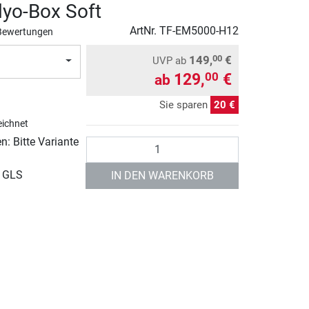
lyo-Box Soft
ArtNr.
TF-EM5000-H12
Bewertungen
149,
€
00
UVP
ab
129,
€
00
ab
Sie sparen
20 €
ichnet
: Bitte Variante
Anzahl
r GLS
IN DEN WARENKORB