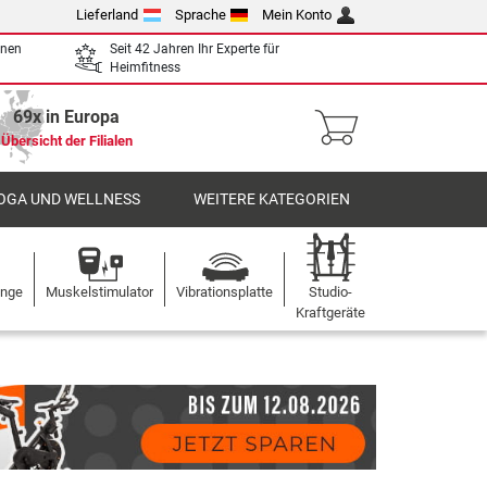
Lieferland
Sprache
Mein Konto
enen
Seit 42 Jahren Ihr Experte für
Heimfitness
69x in Europa
Übersicht der Filialen
OGA UND WELLNESS
WEITERE KATEGORIEN
ange
Muskelstimulator
Vibrationsplatte
Studio-
Kraftgeräte