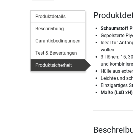
Produktdet
Produktdetails
Schaumstoff Pl
Beschreibung
Gepolsterte Ply
Garantiebedingungen
Ideal für Anfän
wollen
Test & Bewertungen
3 Höhen: 15, 30
und kombinier
Produktsicherheit
Hülle aus extr
Leichte und sc
Einzigartiges S
Maße (LxB xH)
Beschreibu