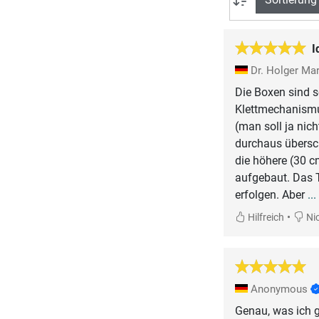
I
Dr. Holger Ma
Die Boxen sind s
Klettmechanismus
(man soll ja nic
durchaus übersch
die höhere (30 c
aufgebaut. Das T
erfolgen. Aber
..
•
Hilfreich
Nic
Anonymous
Genau, was ich g