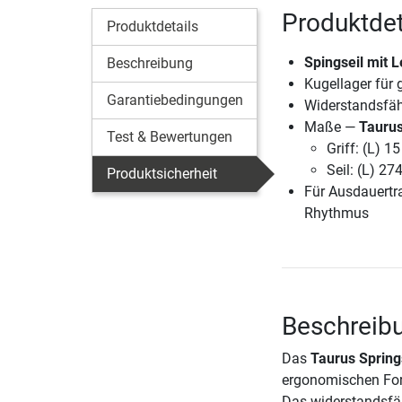
Produktdet
Produktdetails
Spingseil mit L
Beschreibung
Kugellager fü
Garantiebedingungen
Widerstandsfäh
Maße —
Taurus
Test & Bewertungen
Griff: (L) 
Seil: (L) 2
Produktsicherheit
Für Ausdauertr
Rhythmus
Beschreibu
Das
Taurus Spring
ergonomischen Form
Das widerstandsfäh