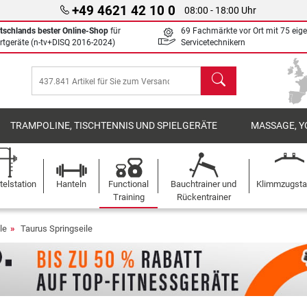
+49 4621 42 10 0
08:00 - 18:00 Uhr
tschlands bester Online-Shop
für
69 Fachmärkte vor Ort mit 75 eig
rtgeräte (n-tv+DISQ 2016-2024)
Servicetechnikern
Suchen
TRAMPOLINE, TISCHTENNIS UND SPIELGERÄTE
MASSAGE, Y
elstation
Hanteln
Functional
Bauchtrainer und
Klimmzugst
Training
Rückentrainer
le
Taurus Springseile