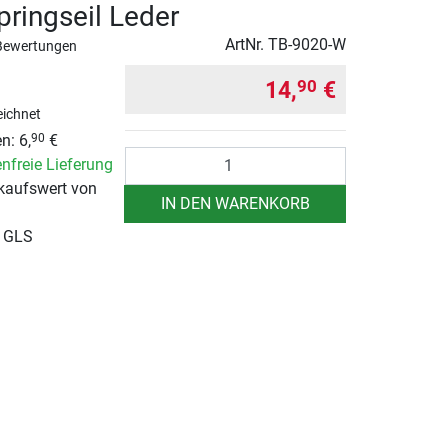
pringseil Leder
ArtNr.
TB-9020-W
Bewertungen
14,
€
90
ichnet
n: 6,
€
90
Anzahl
nfreie Lieferung
kaufswert von
IN DEN WARENKORB
r GLS