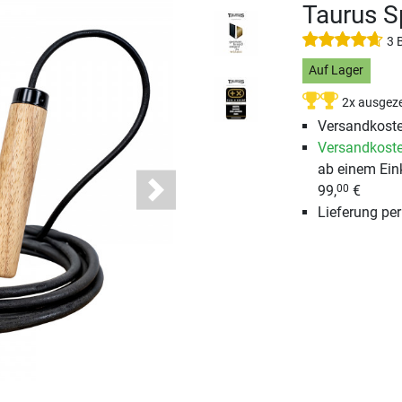
Taurus S
3 
Auf Lager
2x ausgeze
Versandkoste
Versandkoste
ab einem Ein
99,
€
00
Next
Lieferung pe