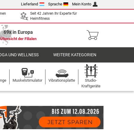
Lieferland
Sprache
Mein Konto
enen
Seit 42 Jahren Ihr Experte für
Heimfitness
69x in Europa
Übersicht der Filialen
OGA UND WELLNESS
WEITERE KATEGORIEN
ange
Muskelstimulator
Vibrationsplatte
Studio-
Kraftgeräte