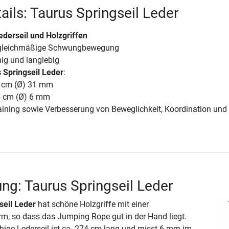
ails: Taurus Springseil Leder
ederseil und Holzgriffen
r gleichmäßige Schwungbewegung
ig und langlebig
 Springseil Leder
:
15 cm (Ø) 31 mm
74 cm (Ø) 6 mm
aining sowie Verbesserung von Beweglichkeit, Koordination und
ng: Taurus Springseil Leder
seil Leder
hat schöne Holzgriffe mit einer
, so dass das Jumping Rope gut in der Hand liegt.
ige Lederseil ist ca. 274 cm lang und misst 6 mm im