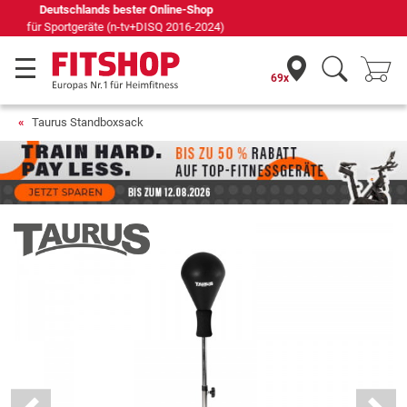
Seit 42 Jahren Ihr Experte für Heimfitness
69x
Taurus Standboxsack