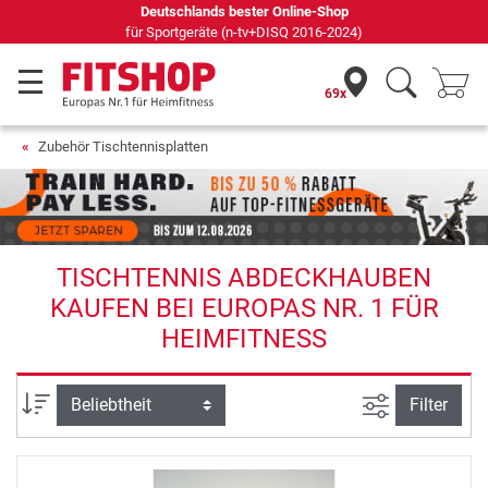
Deutschlands bester Online-Shop
für Sportgeräte (n-tv+DISQ 2016-2024)
69x
Zubehör Tischtennisplatten
TISCHTENNIS ABDECKHAUBEN
KAUFEN BEI EUROPAS NR. 1 FÜR
HEIMFITNESS
Ansicht filte
Sortierung
Filter