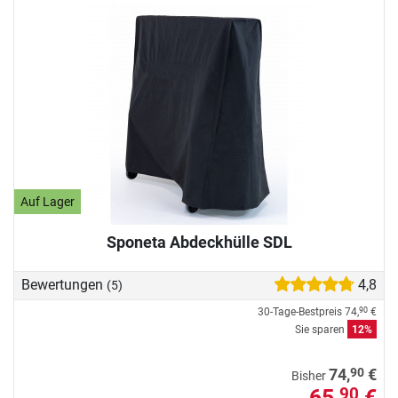
Auf Lager
Sponeta Abdeckhülle SDL
Bewertungen
4,8
(5)
30-Tage-Bestpreis
74,
€
90
Sie sparen
12%
90
74,
€
Bisher
65,
€
90