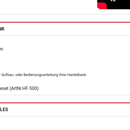
NK
en
r Aufbau- oder Bedienungsanleitung Ihrer Hantelbank.
eset (ArtNr.HF-500)
CLES