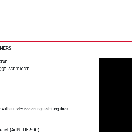
INERS
eren
 ggf. schmieren
er Aufbau- oder Bedienungsanleitung Ihres
eset (ArtNr.HF-500)