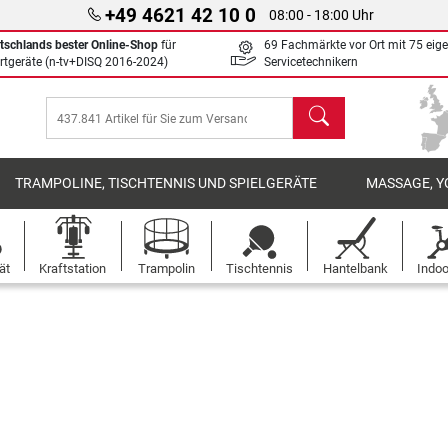
+49 4621 42 10 0
08:00 - 18:00 Uhr
tschlands bester Online-Shop
für
69 Fachmärkte vor Ort mit 75 eig
rtgeräte (n-tv+DISQ 2016-2024)
Servicetechnikern
Suchen
TRAMPOLINE, TISCHTENNIS UND SPIELGERÄTE
MASSAGE, Y
ät
Kraftstation
Trampolin
Tischtennis
Hantelbank
Indoo