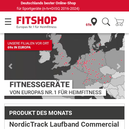
Seit 42 Jahren Ihr Experte für Heimfitness
69x
Previous
Next
PRODUKT DES MONATS
NordicTrack Laufband Commercial