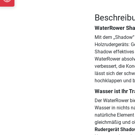
Beschreib
WaterRower Sha
Mit dem „Shadow“ p
Holzrudergeräts: G
Shadow effektives 
WaterRower absolvi
verbessert, die Kon
lässt sich der sch
hochklappen und be
Wasser ist Ihr T
Der WaterRower bie
Wasser in nichts n
natürliche Elemen
gleichmäßig und oh
Rudergerät Shad