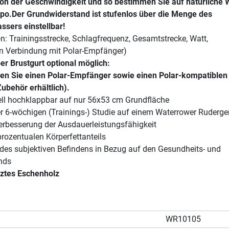
on der Geschwindigkeit und so bestimmen Sie auf natürliche 
po.Der Grundwiderstand ist stufenlos über die Menge des
ssers einstellbar!
: Trainingsstrecke, Schlagfrequenz, Gesamtstrecke, Watt,
in Verbindung mit Polar-Empfänger)
r Brustgurt optional möglich:
gen Sie einen Polar-Empfänger sowie einen Polar-kompatiblen
Zubehör erhältlich).
l hochklappbar auf nur 56x53 cm Grundfläche
r 6-wöchigen (Trainings-) Studie auf einem Waterrower Ruderger
Verbesserung der Ausdauerleistungsfähigkeit
rozentualen Körperfettanteils
 des subjektiven Befindens in Bezug auf den Gesundheits- und
nds
iztes Eschenholz
WR10105