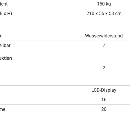
icht
150 kg
B x H)
210 x 56 x 53 cm
em
Wasserwiderstand
llbar
✓
uktion
2
LCD-Display
16
mme
20