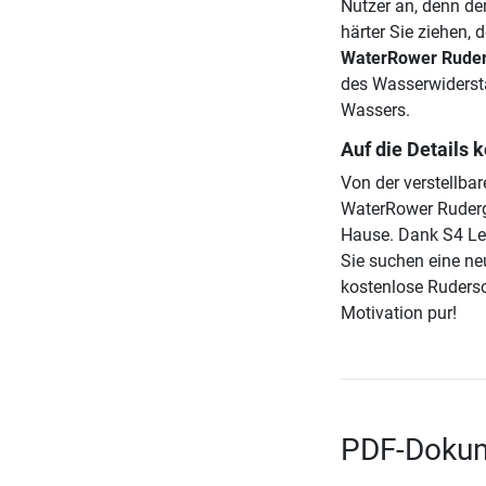
Nutzer an, denn de
härter Sie ziehen, 
WaterRower Rude
des Wasserwiderst
Wassers.
Auf die Details
Von der verstellba
WaterRower Ruderge
Hause. Dank S4 Lei
Sie suchen eine ne
kostenlose Ruders
Motivation pur!
PDF-Dokum