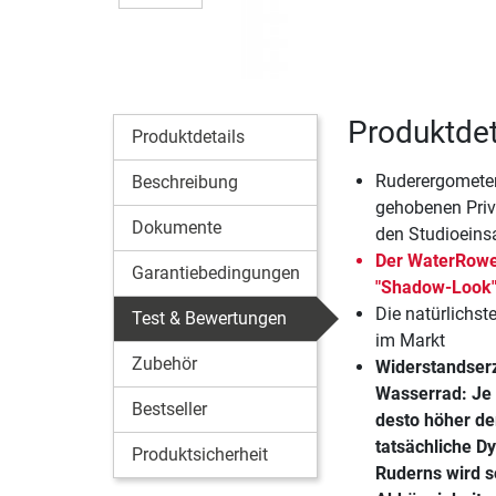
Produktde
Produktdetails
Ruderergometer
Beschreibung
gehobenen Pri
Dokumente
den Studioeins
Der WaterRowe
Garantiebedingungen
"Shadow-Look"
Die natürlichs
Test & Bewertungen
im Markt
Zubehör
Widerstandser
Wasserrad: Je 
Bestseller
desto höher de
tatsächliche D
Produktsicherheit
Ruderns wird so