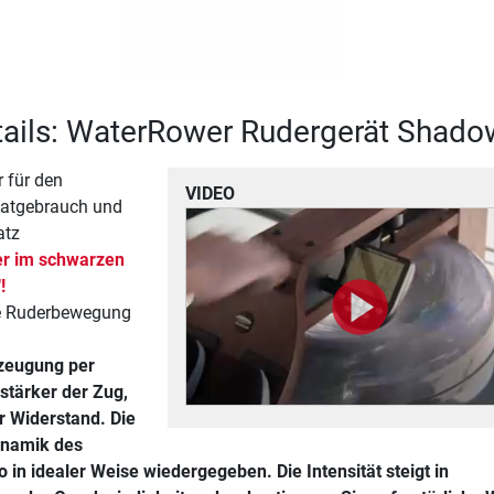
tails: WaterRower Rudergerät Shado
 für den
VIDEO
vatgebrauch und
atz
r im schwarzen
!
te Ruderbewegung
zeugung per
stärker der Zug,
r Widerstand. Die
ynamik des
 in idealer Weise wiedergegeben. Die Intensität steigt in