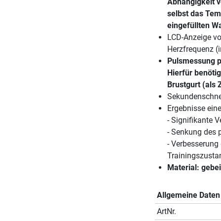
Abhängigkeit v
selbst das Tem
eingefüllten Wa
LCD-Anzeige von
Herzfrequenz (
Pulsmessung pe
Hierfür benöti
Brustgurt (als 
Sekundenschnel
Ergebnisse eine
- Signifikante 
- Senkung des p
- Verbesserung
Trainingszusta
Material: gebe
Allgemeine Daten
ArtNr.