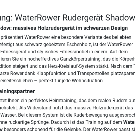
ung: WaterRower Rudergerät Shado
dow: massives Holzrudergerät im schwarzen Design
räsentiert WaterRower eine besondere Variante des beliebten
efertigt aus schwarz gebeiztem Eschenholz, ist der WaterRower
Fitnessgerät und stylisches Fitnessmöbel in einem. Auf dem
eren Sie ein hocheffektives Ganzkörpertraining, das die Körper
dition steigert und das Herz-Kreislauf-System stärkt. Nach dem 
warze Rower dank Klappfunktion und Transportrollen platzspare
iseiteschieben – perfekt für jede Wohnsituation.
rainingspartner
tet Ihnen ein perfektes Heimtraining, das dem realen Rudern a
achsteht. Als Widerstand nutzt das massive Holzrudergerät das
t Wasser. Bei diesem System ist die Ruderbewegung ausgesproc
ne ruckartige Sprünge. Dadurch ist das Training auf dem
Wate
ow
besonders schonend für die Gelenke. Der WaterRower passt s