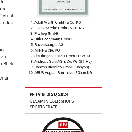
 Je
das
 Gefühl
Adolf Würth GmbH & Co. KG
en des
Fischerwerke GmbH & Co. KG
Fitshop GmbH
Dirk Rossmann GmbH
Ravensburger AG
as
Miele & Cie. KG
dm-drogerie markt GmbH + Co. KG
 zu
Andreas Stihl AG & Co. KG (STIHL)
 Blick.
Canyon Bicycles GmbH (Canyon)
ABUS August Bremicker Söhne KG
er an –
N-TV & DISQ 2024
GESAMTSIEGER SHOPS
SPORTGERÄTE