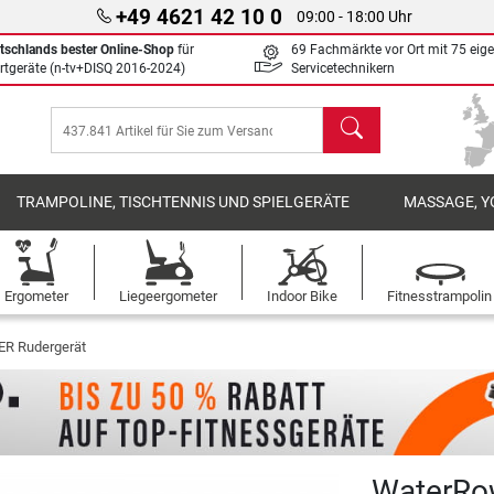
+49 4621 42 10 0
09:00 - 18:00 Uhr
tschlands bester Online-Shop
für
69 Fachmärkte vor Ort mit 75 eig
rtgeräte (n-tv+DISQ 2016-2024)
Servicetechnikern
Suchen
TRAMPOLINE, TISCHTENNIS UND SPIELGERÄTE
MASSAGE, Y
Ergometer
Liegeergometer
Indoor Bike
Fitnesstrampolin
 Rudergerät
WaterRo