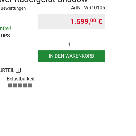
ArtNr.
WR10105
 Bewertungen
1.599,
€
00
frei!
r UPS
Anzahl
IN DEN WARENKORB
URTEIL
Belastbarkeit