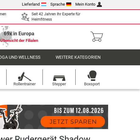
Lieferland
Sprache
Mein Konto
enen
Seit 42 Jahren Ihr Experte für
Heimfitness
69x in Europa
Übersicht der Filialen
OGA UND WELLNESS
WEITERE KATEGORIEN
Rollentrainer
Stepper
Boxsport
wer Rudergerät Shadow