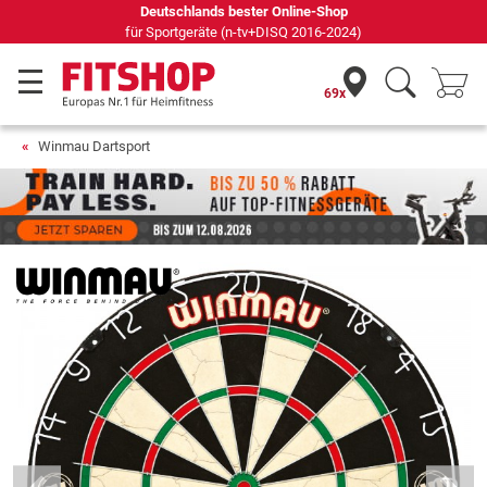
Deutschlands bester Online-Shop
für Sportgeräte (n-tv+DISQ 2016-2024)
69x
Winmau Dartsport