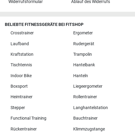
Widerrufsformular
Ablauf des Widerrufs
BELIEBTE FITNESSGERÄTE BEI FITSHOP
Crosstrainer
Ergometer
Laufband
Rudergerät
Kraftstation
Trampolin
Tischtennis
Hantelbank
Indoor Bike
Hanteln
Boxsport
Liegeergometer
Heimtrainer
Rollentrainer
Stepper
Langhantelstation
Functional Training
Bauchtrainer
Rückentrainer
Klimmzugstange