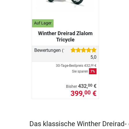
Auf Lager
Winther Dreirad Zlalom
Tricycle
Bewertungen
(1)
5,0
30-Tage-Bestpreis
432,
€
00
Sie sparen
7%
00
432,
€
Bisher
399,
€
00
Das klassische Winther Dreirad- 