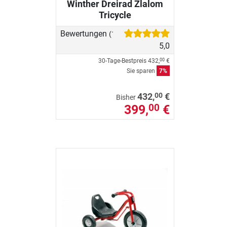
Winther Dreirad Zlalom
Tricycle
Bewertungen
(1)
5,0
30-Tage-Bestpreis
432,
€
00
Sie sparen
7%
00
432,
€
Bisher
399,
€
00