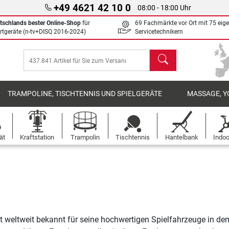
+49 4621 42 10 0
08:00 - 18:00 Uhr
tschlands bester Online-Shop
für
69 Fachmärkte vor Ort mit 75 eig
rtgeräte (n-tv+DISQ 2016-2024)
Servicetechnikern
Suchen
TRAMPOLINE, TISCHTENNIS UND SPIELGERÄTE
MASSAGE, Y
ät
Kraftstation
Trampolin
Tischtennis
Hantelbank
Indoo
t weltweit bekannt für seine hochwertigen Spielfahrzeuge in dem