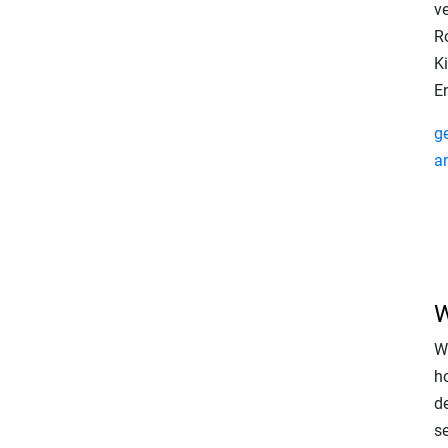
v
R
Ki
E
g
a
W
Wi
h
d
s