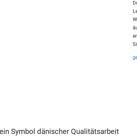
Du
L
W
äu
e
S
g
ein Symbol dänischer Qualitätsarbeit