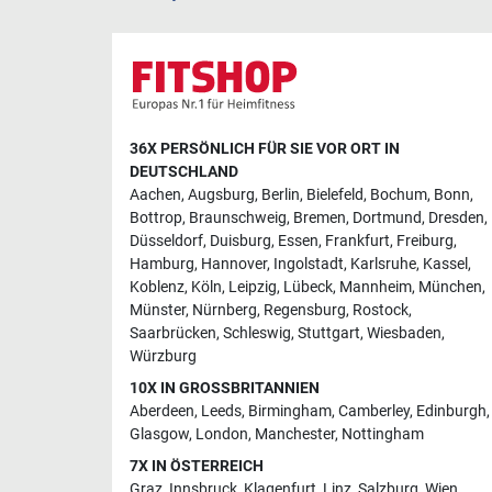
36X PERSÖNLICH FÜR SIE VOR ORT IN
DEUTSCHLAND
Aachen
,
Augsburg
,
Berlin
,
Bielefeld
,
Bochum
,
Bonn
,
Bottrop
,
Braunschweig
,
Bremen
,
Dortmund
,
Dresden
,
Düsseldorf
,
Duisburg
,
Essen
,
Frankfurt
,
Freiburg
,
Hamburg
,
Hannover
,
Ingolstadt
,
Karlsruhe
,
Kassel
,
Koblenz
,
Köln
,
Leipzig
,
Lübeck
,
Mannheim
,
München
,
Münster
,
Nürnberg
,
Regensburg
,
Rostock
,
Saarbrücken
,
Schleswig
,
Stuttgart
,
Wiesbaden
,
Würzburg
10X IN GROSSBRITANNIEN
Aberdeen
,
Leeds
,
Birmingham
,
Camberley
,
Edinburgh
,
Glasgow
,
London
,
Manchester
,
Nottingham
7X IN ÖSTERREICH
Graz
,
Innsbruck
,
Klagenfurt
,
Linz
,
Salzburg
,
Wien