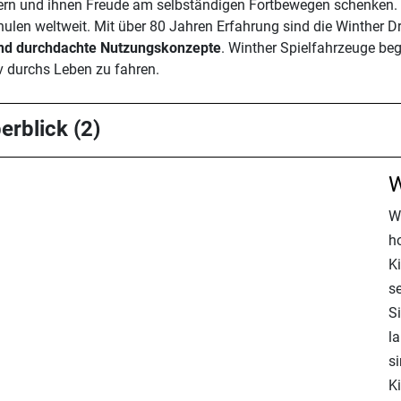
ern und ihnen Freude am selbständigen Fortbewegen schenken. D
ulen weltweit. Mit über 80 Jahren Erfahrung sind die Winther Dr
 und durchdachte Nutzungskonzepte
. Winther Spielfahrzeuge beg
iv durchs Leben zu fahren.
erblick (2)
W
Wi
h
K
s
Si
l
s
K