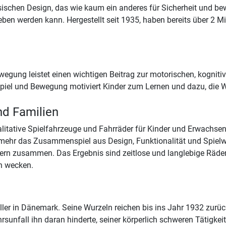
ischen Design, das wie kaum ein anderes für Sicherheit und bew
eben werden kann. Hergestellt seit 1935, haben bereits über 2 M
wegung leistet einen wichtigen Beitrag zur motorischen, kognit
 Spiel und Bewegung motiviert Kinder zum Lernen und dazu, die 
nd Familien
alitative Spielfahrzeuge und Fahrräder für Kinder und Erwachsene
elmehr das Zusammenspiel aus Design, Funktionalität und Spielw
rn zusammen. Das Ergebnis sind zeitlose und langlebige Räder 
n wecken.
eller in Dänemark. Seine Wurzeln reichen bis ins Jahr 1932 zurü
sunfall ihn daran hinderte, seiner körperlich schweren Tätigke