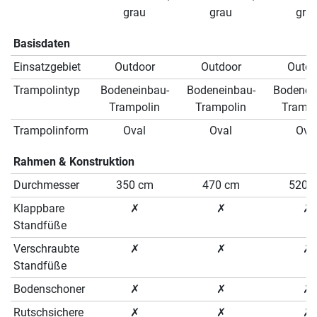
grau
grau
gra
Basisdaten
Einsatzgebiet
Outdoor
Outdoor
Outdo
Trampolintyp
Bodeneinbau-
Bodeneinbau-
Bodenei
Trampolin
Trampolin
Trampo
Trampolinform
Oval
Oval
Ova
Rahmen & Konstruktion
Durchmesser
350 cm
470 cm
520 
Klappbare
✗
✗
✗
Standfüße
Verschraubte
✗
✗
✗
Standfüße
Bodenschoner
✗
✗
✗
Rutschsichere
✗
✗
✗