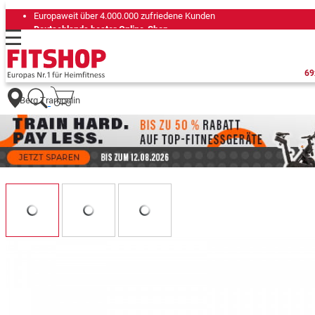
Europaweit über 4.000.000 zufriedene Kunden
Deutschlands bester Online-Shop
für Sportgeräte (n-tv+DISQ 2016-2024)
Seit 42 Jahren Ihr Experte für Heimfitness
69
Berg Trampolin