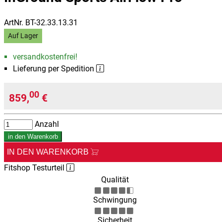
ArtNr.
BT-32.33.13.31
Auf Lager
versandkostenfrei!
Lieferung per Spedition
00
859,
€
Anzahl
in den Warenkorb
IN DEN WARENKORB
Fitshop Testurteil
Qualität
Schwingung
Sicherheit