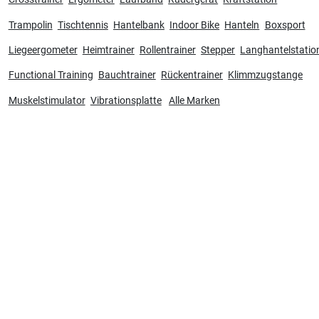
Trampolin
Tischtennis
Hantelbank
Indoor Bike
Hanteln
Boxsport
Liegeergometer
Heimtrainer
Rollentrainer
Stepper
Langhantelstatio
Functional Training
Bauchtrainer
Rückentrainer
Klimmzugstange
Muskelstimulator
Vibrationsplatte
Alle Marken