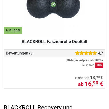
Auf Lager
BLACKROLL Faszienrolle DuoBall
Bewertungen
4,7
(3)
30-Tage-Bestpreis ab
18,
€
90
Sie sparen
10%
90
18,
€
Bisher ab
16,
€
90
ab
BLACKROLL Recovery und