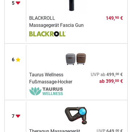
5
BLACKROLL
149,
€
90
Massagegerät Fascia Gun
6
00
Taurus Wellness
UVP
ab
499,
€
ab
399,
€
00
Fußmassage-Hocker
7
00
Theragun Massagegerät
UVP
649,
€