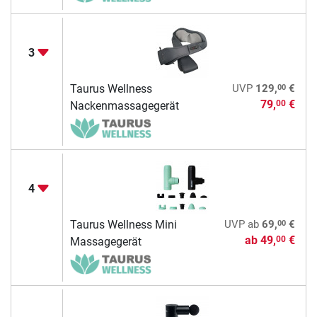
3
00
Taurus Wellness
UVP
129,
€
79,
€
00
Nackenmassagegerät
4
00
Taurus Wellness Mini
UVP
ab
69,
€
ab
49,
€
00
Massagegerät