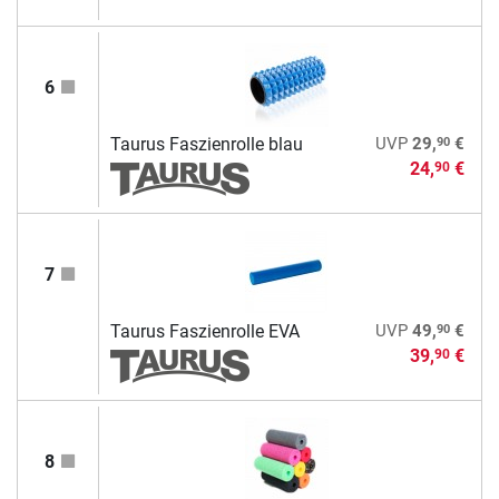
6
90
Taurus Faszienrolle blau
UVP
29,
€
24,
€
90
7
90
Taurus Faszienrolle EVA
UVP
49,
€
39,
€
90
8