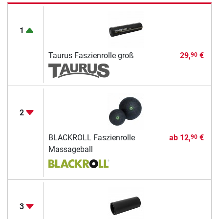
1
Taurus Faszienrolle groß
29,
€
90
2
BLACKROLL Faszienrolle
ab
12,
€
90
Massageball
3