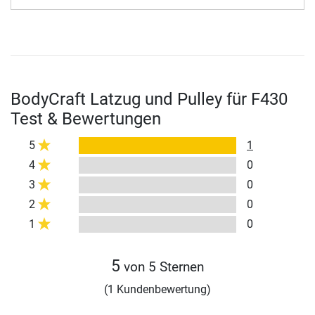
BodyCraft Latzug und Pulley für F430
Test & Bewertungen
5
1
4
0
3
0
2
0
1
0
5
von 5 Sternen
(1 Kundenbewertung)