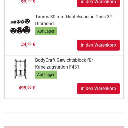
69,
€
90
in den Warenkorb
Taurus 30 mm Hantelscheibe Guss 3G
Diamond
Auf Lager
34,
€
90
in den Warenkorb
BodyCraft Gewichtsblock für
Kabelzugstation F431
Auf Lager
499,
€
00
in den Warenkorb