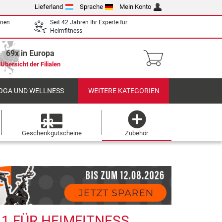
Lieferland
Sprache
Mein Konto
enen
Seit 42 Jahren Ihr Experte für
Heimfitness
69x in Europa
Übersicht der Filialen
OGA UND WELLNESS
WEITERE KATEGORIEN
Geschenkgutscheine
Zubehör
1 FÜR HEIMFITNESS