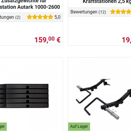
Zusatzgewichte für
Kraftstationen 2,5 k
tstation Autark 1000-2600
Bewertungen
(12)
tungen
5,0
(2)
159,
€
19
00
ger
Auf Lager