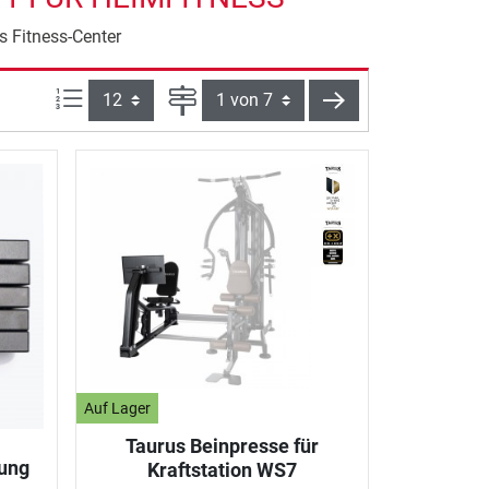
s Fitness-Center
Artikel pro Seite:
Seite
weiter
Auf Lager
Taurus Beinpresse für
ung
Kraftstation WS7