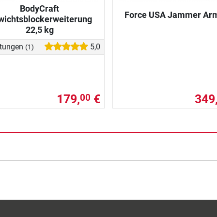
BodyCraft
Force USA Jammer Arm
wichtsblockerweiterung
22,5 kg
tungen
5,0
(1)
179,
€
349
00