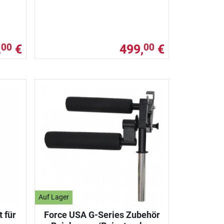
,
€
499,
€
00
00
Auf Lager
 für
Force USA G-Series Zubehör