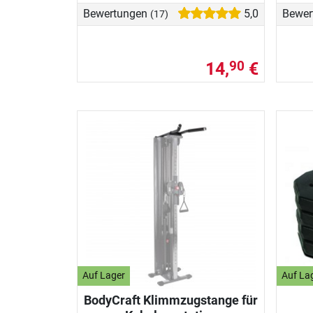
Bewertungen
5,0
Bewer
(17)
14,
€
90
Auf Lager
Auf La
BodyCraft Klimmzugstange für