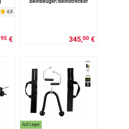
g
Beinbeuger/Beinstrecker
4,8
,
€
345,
€
95
00
Auf Lager