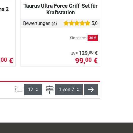
Taurus Ultra Force Griff-Set für
s 2
Kraftstation
Bewertungen
5,0
(4)
Sie sparen
30 €
00
129,
€
UVP
,
€
99,
€
00
00
Artikel pro Seite:
Seite
weiter