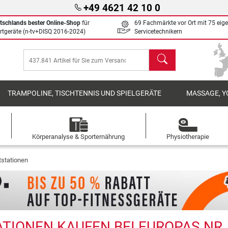
+49 4621 42 10 0
tschlands bester Online-Shop
für
69 Fachmärkte vor Ort mit 75 eig
rtgeräte (n-tv+DISQ 2016-2024)
Servicetechnikern
Suchen
TRAMPOLINE, TISCHTENNIS UND SPIELGERÄTE
MASSAGE, Y
Körperanalyse & Sporternährung
Physiotherapie
tstationen
TIONEN KAUFEN BEI EUROPAS NR. 