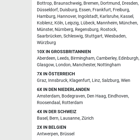
Bottrop
,
Braunschweig
,
Bremen
,
Dortmund
,
Dresden
,
Düsseldorf
,
Duisburg
,
Essen
,
Frankfurt
,
Freiburg
,
Hamburg
,
Hannover
,
Ingolstadt
,
Karlsruhe
,
Kassel
,
Koblenz
,
Köln
,
Leipzig
,
Lübeck
,
Mannheim
,
München
,
Münster
,
Nürnberg
,
Regensburg
,
Rostock
,
Saarbrücken
,
Schleswig
,
Stuttgart
,
Wiesbaden
,
Würzburg
10X IN GROSSBRITANNIEN
Aberdeen
,
Leeds
,
Birmingham
,
Camberley
,
Edinburgh
,
Glasgow
,
London
,
Manchester
,
Nottingham
7X IN ÖSTERREICH
Graz
,
Innsbruck
,
Klagenfurt
,
Linz
,
Salzburg
,
Wien
6X IN DEN NIEDERLANDEN
Amsterdam
,
Bodegraven
,
Den Haag
,
Eindhoven
,
Roosendaal
,
Rotterdam
4X IN DER SCHWEIZ
Basel
,
Bern
,
Lausanne
,
Zürich
2X IN BELGIEN
Antwerpen
,
Brüssel