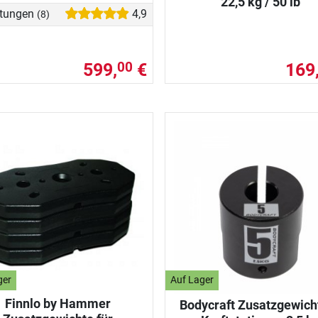
22,5 kg / 50 lb
tungen
4,9
(8)
599,
€
169
00
ger
Auf Lager
Finnlo by Hammer
Bodycraft Zusatzgewicht