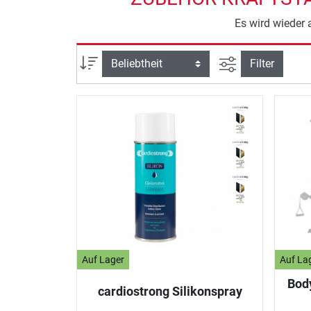
Es wird wieder 
Ansicht filtern
Sortierung
Filter
Auf Lager
Auf La
Body
cardiostrong Silikonspray