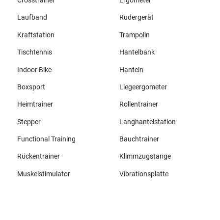
Crosstrainer
Ergometer
Laufband
Rudergerät
Kraftstation
Trampolin
Tischtennis
Hantelbank
Indoor Bike
Hanteln
Boxsport
Liegeergometer
Heimtrainer
Rollentrainer
Stepper
Langhantelstation
Functional Training
Bauchtrainer
Rückentrainer
Klimmzugstange
Muskelstimulator
Vibrationsplatte
Alle Marken