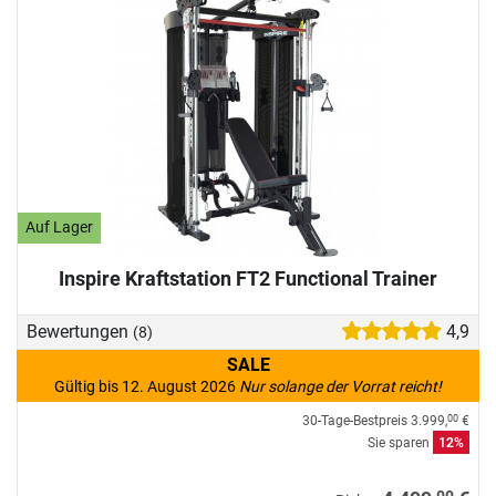
Auf Lager
Inspire Kraftstation FT2 Functional Trainer
Bewertungen
4,9
(8)
SALE
Gültig bis 12. August 2026
Nur solange der Vorrat reicht!
30-Tage-Bestpreis
3.999,
€
00
Sie sparen
12%
00