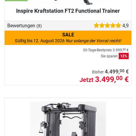
Inspire Kraftstation FT2 Functional Trainer
Bewertungen
4,9
(8)
SALE
Gültig bis 12. August 2026
Nur solange der Vorrat reicht!
30-Tage-Bestpreis
3.999,
€
00
Sie sparen
12%
00
4.499,
€
Bisher
3.499,
€
00
Jetzt