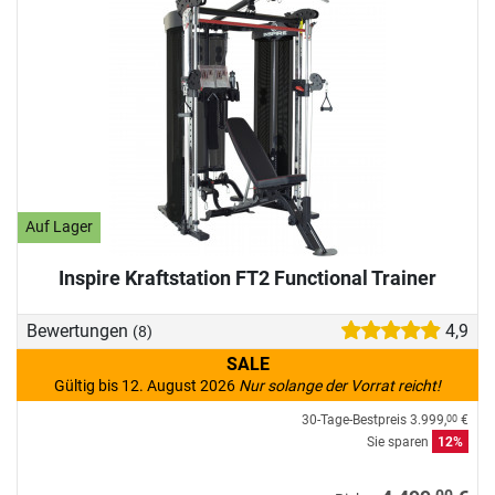
Auf Lager
Inspire Kraftstation FT2 Functional Trainer
Bewertungen
4,9
(8)
SALE
Gültig bis 12. August 2026
Nur solange der Vorrat reicht!
30-Tage-Bestpreis
3.999,
€
00
Sie sparen
12%